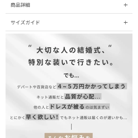
商品詳細
サイズガイド
■素材：表地… ポリエステル98% ポリウレタン2％ 裏
地… ポリエステル100%
■伸縮性：なし
| サイズ表
■裏地：あり
■ファスナー：あり
※美しいシルエット・デザイン性を重視するため、コンシールフ
ァスナーを使用しています。
■透け感：なし
■付属品：ブラストラップ
ヒ
サイズ
ウエス
着丈
バスト
肩幅
袖丈
袖口
ッ