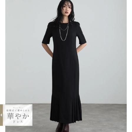
expand_less
タイトシルエット切替えプリーツワン
ピース
¥9,800
購入する