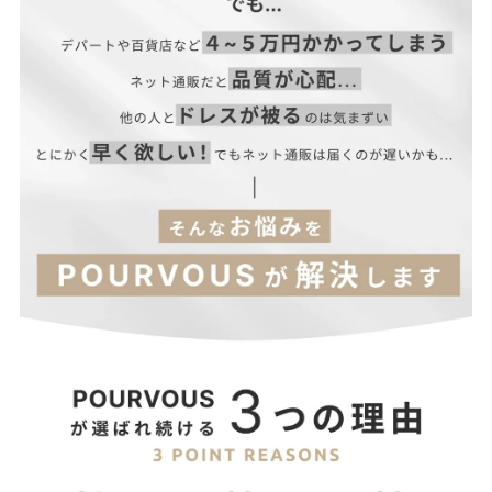
レス、二次会ワンピース、二次会ドレス
■オススメシーン結婚式・二次会・披露宴・お呼ばれ・セレモニ
ー・成人式同窓会・女子会・2次会・謝恩会・パーティー・デー
トオケージョン・食事会・演奏会・発表会・記念日など多様なシ
ーンのコーディネートに使えます。
■サイズ展開S(7号)M(9号)L(11号)XL(13号)
―― POURVOUS ――
サイズ(cm)
着丈
肩幅
バスト
ウエスト
袖丈
フランス語で「あなたのために」を
S
113.6
35.1
88
90
26
意味するPOURVOUSは、
M
114.6
36.1
92
94
27
上品でお洒落なファッションを提案し、
あなたの為の特別な時間を
L
115.6
37.1
96
98
28
お手伝いするブランドです。
XL
116.6
38.1
100
102
29
新作情報や着用動画など
お得な情報は
Instagram公式アカウントからチェック！
【当店のサイズガイドはこちら→】
↓
@pourvousdress
――――