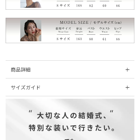
商品詳細
サイズガイド
■素材：表地...ポリエステル96% ポリウレタン4% 裏地...ポリ
エステル100% レース...ナイロン100%
■伸縮性：なし
| サイズ表
■裏地：あり
■ファスナー：背面あり
■透け感：あり（一部）
■付属品：なし
■商品カテゴリ結婚式ワンピース、パーティードレス、結婚式ド