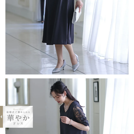
expand_less
レースギャザースリーブワンピース
¥14,219
購入する