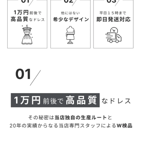
◆ワンピース
ウエス
サイズ(cm)
肩幅
バスト
着丈
袖丈
腕回り
ト
S
36.5
98.5
71
101
47.5
32.5
M
37
101.5
74
102
48
33.5
L
37.5
104.5
77
103
48.5
34.5
XL
38
107.5
80
104
49
35.5
3L
39
111.5
84
105
49.5
37
4L
39.5
114.5
87
106
50
38
【当店のサイズガイドはこちら→】