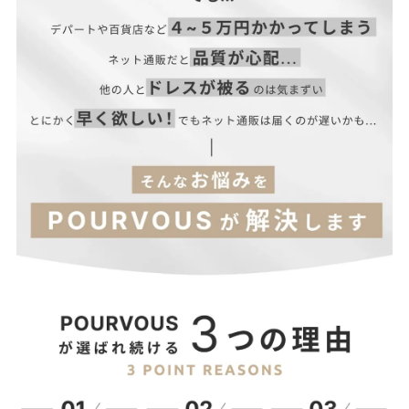
◆ジャケット
ウエス
サイズ(cm)
肩幅
バスト
着丈
袖丈
腕回り
ト
S
37.5
93
80
46.5
57.5
33
M
38.5
96
83
47
58
34
L
39
99
86
47.5
58.5
35
XL
39.5
102
89
48
59
36
3L
40.5
106
93
48.5
59.5
37
4L
41
119
96
49
60
38