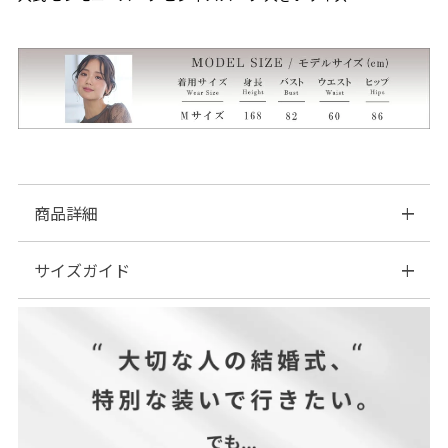
商品詳細
サイズガイド
◆伸縮性:なし
◆裏地:あり
◆ファスナー:あり
| サイズ表
◆透け感:なし
◆付属品:なし
◆カラー:グレー/ネイビー
★サイズ展開S(7号) M(9号) L(11号) XL(13号) XXL(15号)