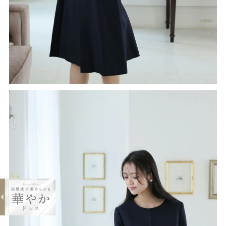
expand_less
クラシカルワンピーススーツセット(2
点セット)
¥16,300
購入する