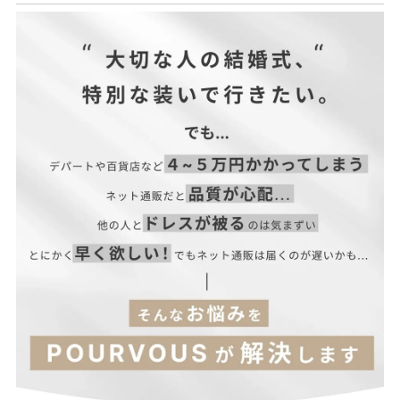
袖表地オーガンジー
| サイズ表
ポリエステル…100%
袖裏地チュール
ポリエステル…100%
裏地 ポリエステル…100%
■伸縮性：なし
■裏地：あり
■ファスナー：背面あり
※美しいシルエット・デザイン性を重視するため、コンシールフ
ァスナーを使用しています。
■透け感：あり（一部）
■光沢感：なし
■付属品：なし
ウエス
サイズ(cm)
着丈
肩幅
バスト
ヒップ
袖丈
袖口
ト
M
120
31
92
70
98
34
29
L
121
32
98
76
104
34.5
31