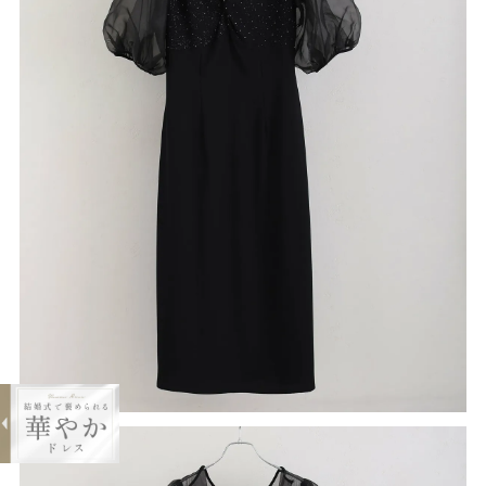
expand_less
リボンデザインドットラインストーン
ワンピース
¥19,800
購入する