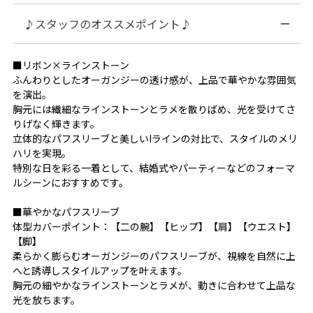
♪スタッフのオススメポイント♪
■リボン×ラインストーン
ふんわりとしたオーガンジーの透け感が、上品で華やかな雰囲気
を演出。
胸元には繊細なラインストーンとラメを散りばめ、光を受けてさ
りげなく輝きます。
立体的なパフスリーブと美しいIラインの対比で、スタイルのメリ
ハリを実現。
特別な日を彩る一着として、結婚式やパーティーなどのフォーマ
ルシーンにおすすめです。
■華やかなパフスリーブ
体型カバーポイント：【二の腕】【ヒップ】【肩】【ウエスト】
【脚】
柔らかく膨らむオーガンジーのパフスリーブが、視線を自然に上
へと誘導しスタイルアップを叶えます。
胸元の細やかなラインストーンとラメが、動きに合わせて上品な
光を放ちます。