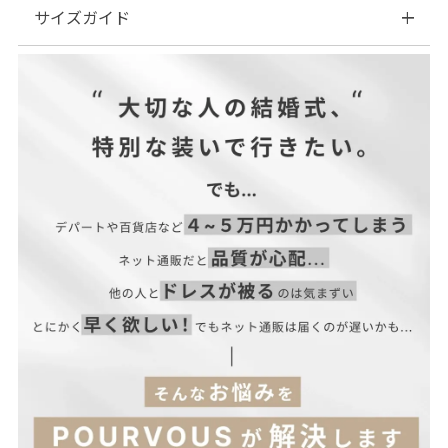
サイズガイド
■素材:ポリエステル100%
■伸縮性:なし
■裏地:あり
| サイズ表
■ファスナー:あり(ワンピース背面)
■透け感:なし
■付属品:なし
■カラー:モーブピンク/ブルークリーン/ラベンダー/カーキ
■商品カテゴリ結婚式ワンピース、パーティードレス、結婚式ド
レス、二次会ワンピース、二次会ドレス
■オススメシーン結婚式・二次会・披露宴・お呼ばれ・セレモニ
ー・成人式同窓会・女子会・2次会・謝恩会・パーティー・デー
トオケージョン・食事会・演奏会・発表会・記念日など多様なシ
ーンのコーディネートに使えます。
■サイズ展開S(7号) M(9号)
サイズ(cm)
肩幅
バスト
ウエスト
着丈
袖丈
袖口
S
34
90
62
123
50.4
25
M
35
94
66
125
51.4
26