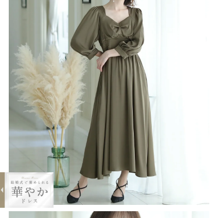
expand_less
ハイウエストシャーリングドレス
¥4,980
購入する