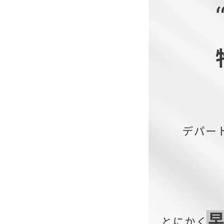
■付属品:なし
■カラー:シルバー/ブラ
■商品カテゴリ結婚式
■オススメシーン結婚
ー・デートオケージョ
■サイズ展開S(7号) M(9
―― POURVOUS ――
フランス語で「あなた
意味するPOURVOUSは
上品でお洒落なファッ
あなたの為の特別な時
お手伝いするブランド
新作情報や着用動画な
お得な情報は
Instagram公式アカ
サイズ(cm)
↓