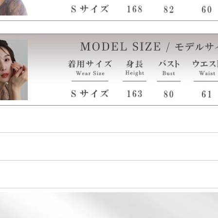
0%
面）
テ、袖にややあり）