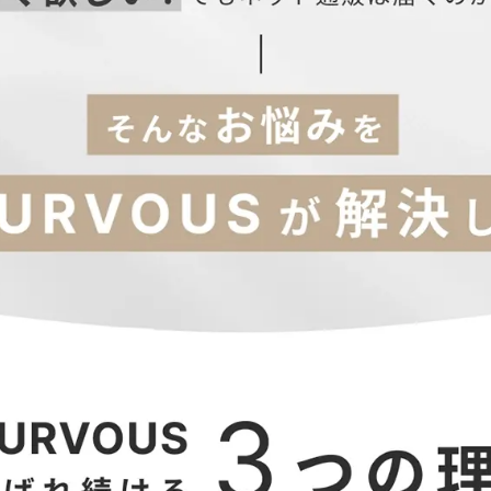
35
94
72～80
113
36
98
76～84
115
37
102
80～88
117
40
112
90～98
120
42
120
98～106
122
44
128
106～114
124
はこちら→】