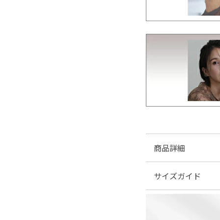
商品詳細
サイズガイド
■素材:ポリエステル10
■伸縮性:なし
■裏地:あり
| サイズ表
■ファスナー:あり（背
■透け感:なし（デコル