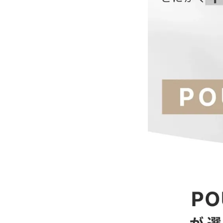
S
@pourvousdress
M
――――
L
XL
3L
4L
【当店のサイズガイド