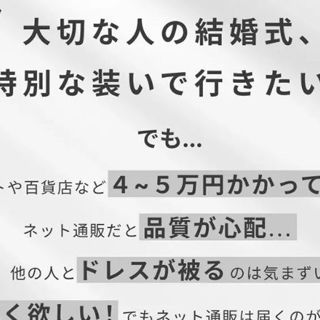
ック
ワンピース、パーティードレス、結婚式ドレス、二次会ワンピース、二
式・二次会・披露宴・お呼ばれ・セレモニー・成人式同窓会・女子会・2
ン・食事会・演奏会・発表会・記念日など多様なシーンのコーディネー
号)
のために」を
、
ションを提案し、
間を
です。
ど
ウントからチェック！
着丈
バスト
ウエスト
着丈