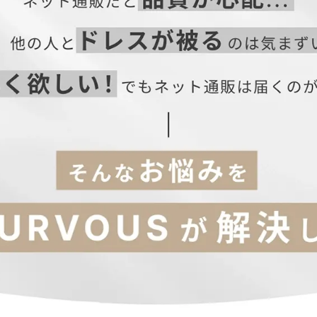
着丈
肩幅
バスト
ウエスト
袖丈
56
37
87
79
57
57
38
91
83
58
58
39
95
87
59
59
40
99
91
59
脇丈
ウエスト
ヒップ
股上
90
66
90
24.5
92
70
94
25