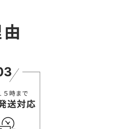
68.5
70