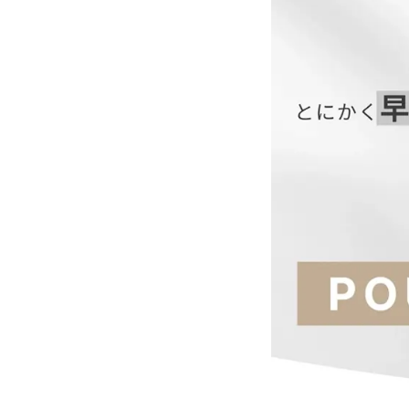
【ジャケット】
サイズ(cm)
S
M
L
XL
【ボトムス】
サイズ(cm)
S
M