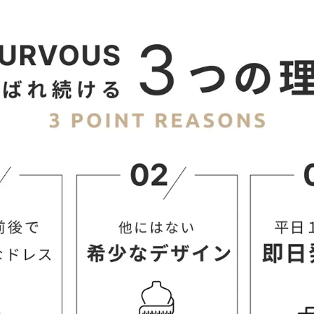
94
74
98
25.5
96
78
102
26
はこちら→】