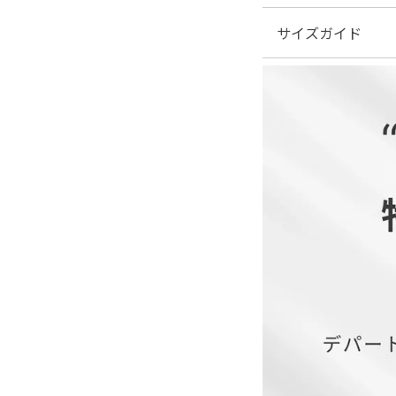
サイズガイド
■素材：表地...ポリエ
■伸縮性：なし
■裏地：ジャケット あ
| サイズ表
■ファスナー：なし
■透け感：なし
■付属品：なし