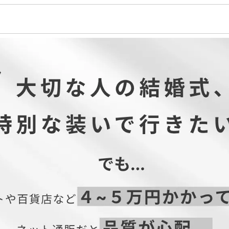
ステル96% ポリウレタン4% 裏地...ポリエステル100%
り・パンツ なし