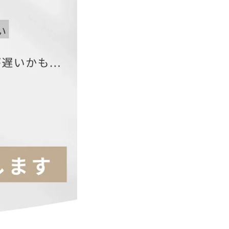
袖
二の腕周り
口
32
23
33
24
34
25
35
26
股下
65.5
67