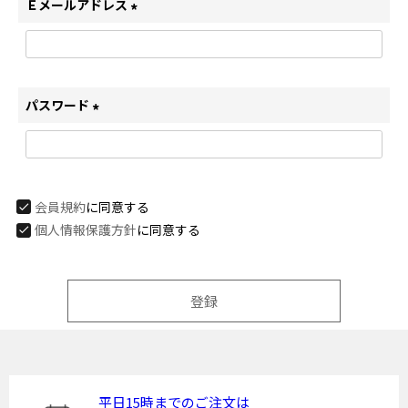
Ｅメールアドレス
(
必
須
)
パスワード
(
必
須
)
会員規約
に同意する
個人情報保護方針
に同意する
登録
平日15時までのご注文は