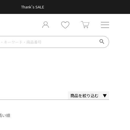
Thank's SALE
商品を絞り込む ▼
高い順
XL
3L
4L
5L
6L