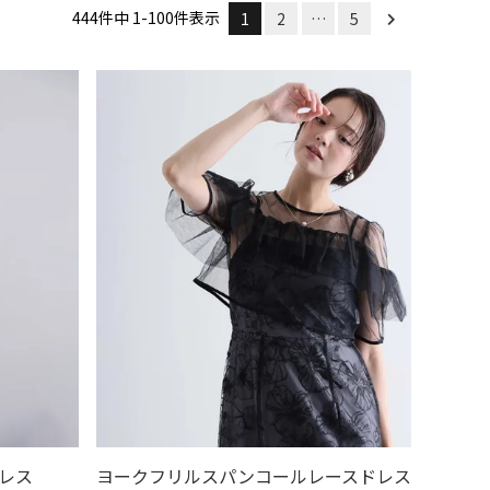
444
件中
1
-
100
件表示
1
2
…
5
格が安い順
価格が高い順
優先度順
ドヒット順
ドレス
ヨークフリルスパンコールレースドレス