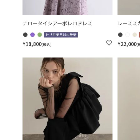
ナロータイシアーボレロドレス
レースス
1～3営業日以内発送
¥
18,800
¥
22,000
税込