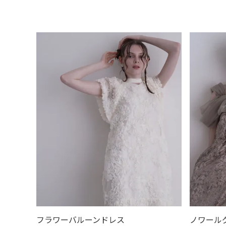
価格
〜
商品タグ
SALE
送料無料
大きいサイズ
即日
カテゴリ
ドレス
パンツドレス
スーツ
ボレ
デイリーウェア
浴衣
喪服
バッグ
フラワーバルーンドレス
ノワール