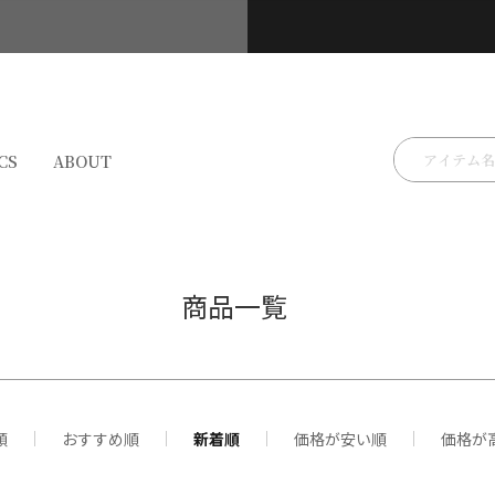
検索
CS
ABOUT
商品一覧
サイズ
順
おすすめ順
新着順
価格が安い順
価格が
XS
S
M
L