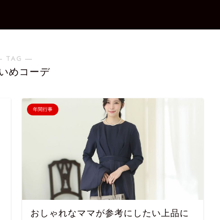
― TAG ―
いめコーデ
年間行事
おしゃれなママが参考にしたい上品に