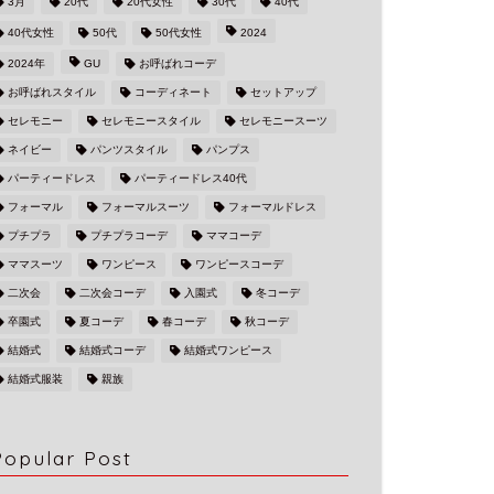
3月
20代
20代女性
30代
40代
40代女性
50代
50代女性
2024
2024年
GU
お呼ばれコーデ
お呼ばれスタイル
コーディネート
セットアップ
セレモニー
セレモニースタイル
セレモニースーツ
ネイビー
パンツスタイル
パンプス
パーティードレス
パーティードレス40代
フォーマル
フォーマルスーツ
フォーマルドレス
プチプラ
プチプラコーデ
ママコーデ
ママスーツ
ワンピース
ワンピースコーデ
二次会
二次会コーデ
入園式
冬コーデ
卒園式
夏コーデ
春コーデ
秋コーデ
結婚式
結婚式コーデ
結婚式ワンピース
結婚式服装
親族
Popular Post