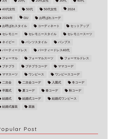
3月
20代
20代女性
30代
40代
40代女性
50代
50代女性
2024
2024年
GU
お呼ばれコーデ
お呼ばれスタイル
コーディネート
セットアップ
セレモニー
セレモニースタイル
セレモニースーツ
ネイビー
パンツスタイル
パンプス
パーティードレス
パーティードレス40代
フォーマル
フォーマルスーツ
フォーマルドレス
プチプラ
プチプラコーデ
ママコーデ
ママスーツ
ワンピース
ワンピースコーデ
二次会
二次会コーデ
入園式
冬コーデ
卒園式
夏コーデ
春コーデ
秋コーデ
結婚式
結婚式コーデ
結婚式ワンピース
結婚式服装
親族
Popular Post