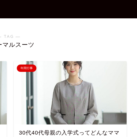
― TAG ―
ーマルスーツ
年間行事
30代40代母親の入学式ってどんなママ