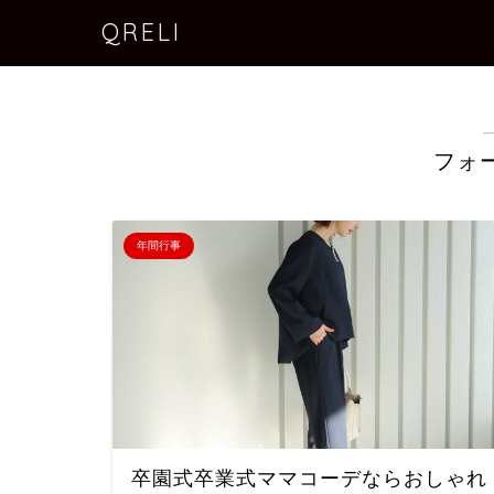
QRELI
フォ
年間行事
卒園式卒業式ママコーデならおしゃれ