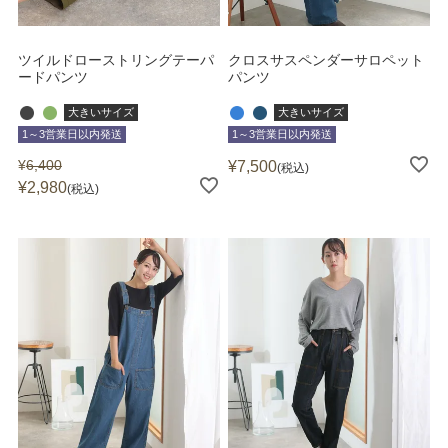
ツイルドローストリングテーパ
クロスサスペンダーサロペット
ードパンツ
パンツ
大きいサイズ
大きいサイズ
1～3営業日以内発送
1～3営業日以内発送
¥
6,400
¥
7,500
税込
¥
2,980
税込