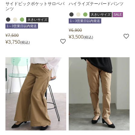
サイドビックポケットサロペパ
ハイライズテーパードパンツ
ンツ
大きいサイズ
SALE
大きいサイズ
1～3営業日以内発送
1～3営業日以内発送
¥
6,900
¥
7,500
¥
3,500
税込
¥
3,750
税込