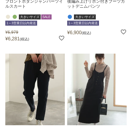
フロントボタンジャンパーツイ
後編み上げリボン付きブーツカ
ルスカート
ットデニムパンツ
大きいサイズ
SALE
大きいサイズ
1～3営業日以内発送
1～3営業日以内発送
¥
6,979
¥
6,900
税込
¥
6,281
税込