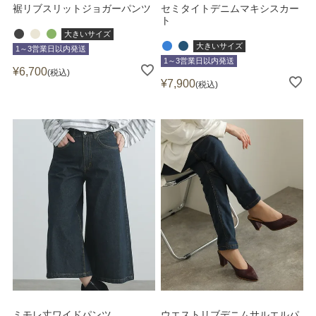
裾リブスリットジョガーパンツ
セミタイトデニムマキシスカー
ト
大きいサイズ
大きいサイズ
1～3営業日以内発送
1～3営業日以内発送
¥
6,700
税込
¥
7,900
税込
ミモレ丈ワイドパンツ
ウエストリブデニムサルエルパ