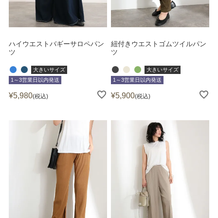
ハイウエストバギーサロペパン
紐付きウエストゴムツイルパン
ツ
ツ
大きいサイズ
大きいサイズ
1～3営業日以内発送
1～3営業日以内発送
¥
5,980
¥
5,900
税込
税込