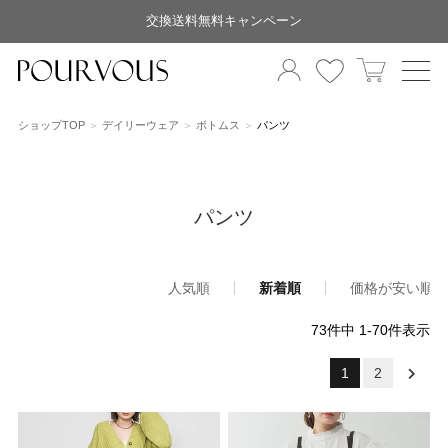
交換送料無料キャンペーン
ショップTOP
デイリーウェア
ボトムス
パンツ
パンツ
人気順
新着順
価格が安い順
73
件中
1
-
70
件表示
1
2