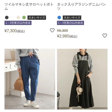
ツイルマキシ丈サロペットボト
タック入りアラジンデニムパン
ム
ツ
大きいサイズ
大きいサイズ
1～3営業日以内発送
1～3営業日以内発送
¥
6,300
¥
7,300
税込
¥
2,980
税込