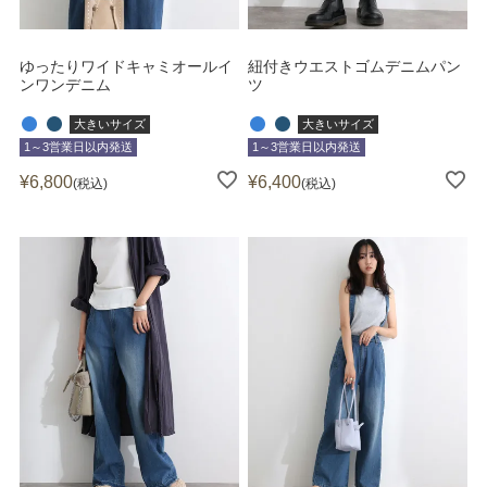
ゆったりワイドキャミオールイ
紐付きウエストゴムデニムパン
ンワンデニム
ツ
大きいサイズ
大きいサイズ
1～3営業日以内発送
1～3営業日以内発送
¥
6,800
¥
6,400
税込
税込