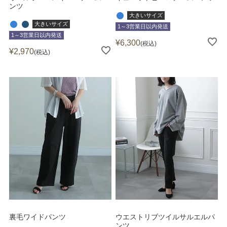
ンツ
大きいサイズ
大きいサイズ
1～3営業日以内発送
1～3営業日以内発送
¥
6,300
税込
¥
2,970
税込
裏毛ワイドパンツ
ウエストリブツイルサルエルパ
ンツ