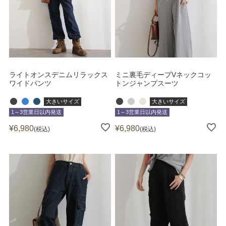
ライトオンスデニムリラックス
ミニ裏毛ディープVネックコッ
ワイドパンツ
トンジャンプスーツ
大きいサイズ
大きいサイズ
1～3営業日以内発送
1～3営業日以内発送
¥
6,980
¥
6,980
税込
税込