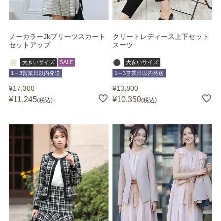
ノーカラーJkプリーツスカート
クリートレディース上下セット
セットアップ
スーツ
大きいサイズ
SALE
大きいサイズ
1～3営業日以内発送
1～3営業日以内発送
¥
17,300
¥
13,800
¥
11,245
¥
10,350
税込
税込