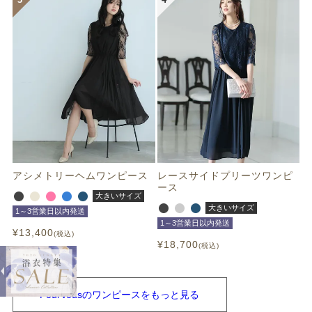
アシメトリーヘムワンピース
レースサイドプリーツワンピ
ース
大きいサイズ
大きいサイズ
1～3営業日以内発送
1～3営業日以内発送
¥
13,400
税込
¥
18,700
税込
PourVousの
ワンピースを
もっと見る