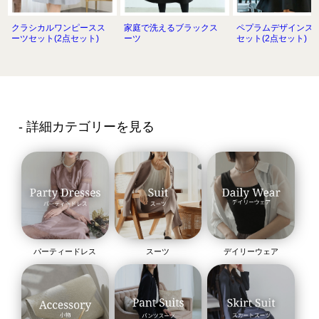
トが、特別な日の装いを引き立てます。
クラシカルワンピースス
家庭で洗えるブラックス
ペプラムデザインス
【カジュアルスカートスーツ】
ーツセット(2点セット)
ーツ
セット(2点セット)
オフの日やカジュアルなイベントには、リラックスしたシルエ
ットのスカートスーツがぴったり。明るいカラーや柔らかな素
材を選んで、軽やかなスタイルを楽しんでください。
- 詳細カテゴリーを見る
パーティードレス
スーツ
デイリーウェア