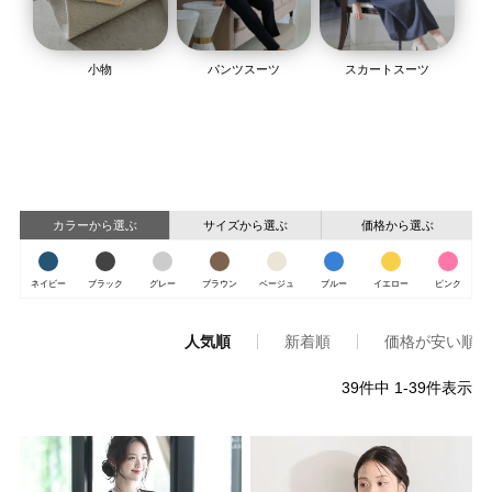
小物
パンツスーツ
スカートスーツ
カラーから選ぶ
サイズから選ぶ
価格から選ぶ
ネイビー
ブラック
グレー
ブラウン
ベージュ
ブルー
イエロー
ピンク
人気順
新着順
価格が安い順
39
件中
1
-
39
件表示