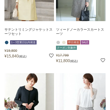
サテントリミングジャケットス
ツィードノーカラースカートス
ーツセット
ーツ
1～3営業日以内発送
即日発送
SALE
クーポン対象外
¥
19,800
¥
17,799
¥
15,840
税込
¥
11,800
税込