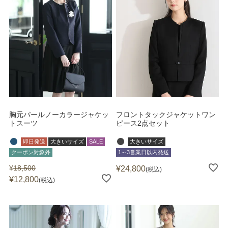
胸元パールノーカラージャケッ
フロントタックジャケットワン
トスーツ
ピース2点セット
即日発送
大きいサイズ
SALE
大きいサイズ
クーポン対象外
1～3営業日以内発送
¥
18,500
¥
24,800
税込
¥
12,800
税込