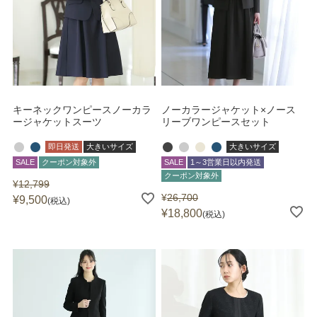
キーネックワンピースノーカラ
ノーカラージャケット×ノース
ージャケットスーツ
リーブワンピースセット
即日発送
大きいサイズ
大きいサイズ
SALE
クーポン対象外
SALE
1～3営業日以内発送
クーポン対象外
¥
12,799
¥
26,700
¥
9,500
税込
¥
18,800
税込