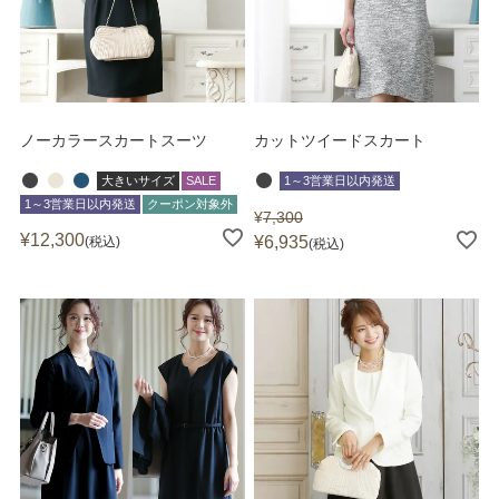
ノーカラースカートスーツ
カットツイードスカート
大きいサイズ
SALE
1～3営業日以内発送
1～3営業日以内発送
クーポン対象外
¥
7,300
¥
12,300
¥
6,935
税込
税込