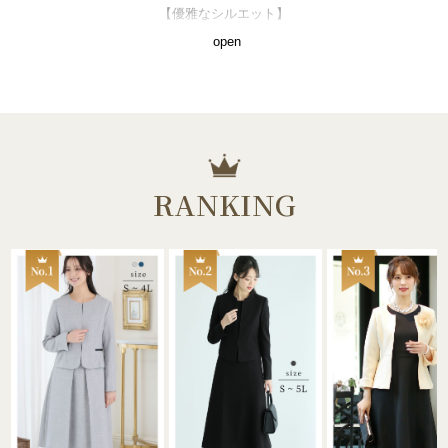
【優雅なシルエット】
スカートスーツは、ウエストを強調しつつ、足元まで美しく引
open
き立てるシルエットが特徴です。タイトスカートやAラインス
カートなど、体型やシーンに合わせた多彩なスタイルで、上品
な印象を与えます。
【高級感あふれる素材】
ウールやツイード、シルク混など、厳選された素材を使用した
スカートスーツは、着心地の良さと耐久性を兼ね備えていま
RANKING
す。季節に応じた素材選びで、1年を通して快適に過ごせま
す。
【ビジネススカートスーツ】
オフィスでは、シンプルでシャープなデザインのスカートスー
ツが最適です。タイトなスカートとジャケットの組み合わせ
は、プロフェッショナルで知的な印象を与えます。
【フォーマルスカートスーツ】
結婚式や公式なイベントには、華やかな生地とディテールが施
されたスカートスーツがおすすめ。レースやサテンのアクセン