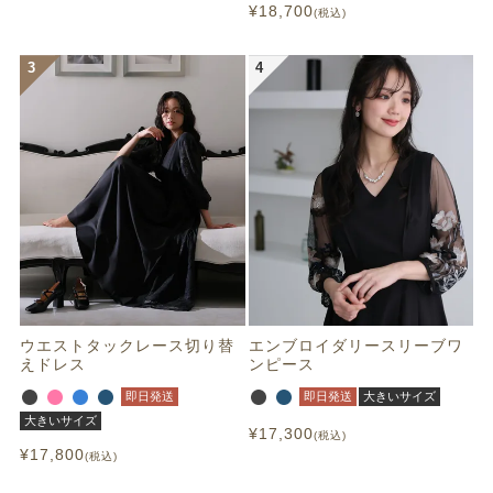
¥
18,700
税込
ウエストタックレース切り替
エンブロイダリースリーブワ
えドレス
ンピース
即日発送
即日発送
大きいサイズ
大きいサイズ
¥
17,300
税込
¥
17,800
税込