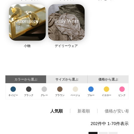
小物
デイリーウェア
カラーから選ぶ
サイズから選ぶ
価格から選ぶ
ネイビー
ブラック
グレー
ブラウン
ベージュ
ブルー
イエロー
ピンク
人気順
新着順
価格が安い順
202
件中
1
-
70
件表示