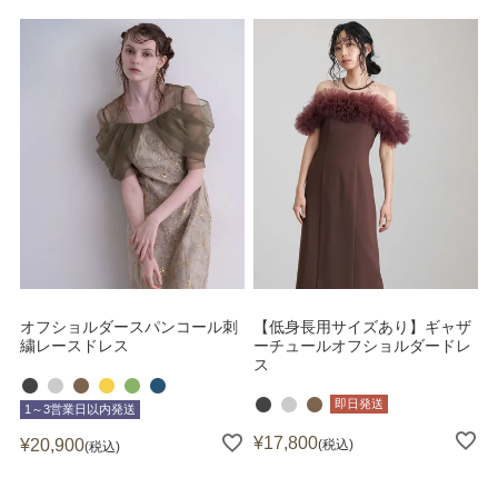
オフショルダースパンコール刺
【低身長用サイズあり】ギャザ
繍レースドレス
ーチュールオフショルダードレ
ス
即日発送
1～3営業日以内発送
¥
17,800
¥
20,900
税込
税込