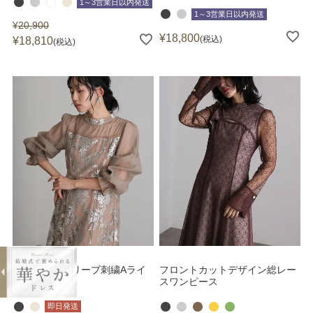
1～3営業日以内発送
1～3営業日以内発送
¥
20,900
¥
18,800
税込
¥
18,810
税込
キャンディスリーブ刺繍Aライ
フロントカットデザイン総レー
ンドレス
スワンピース
即日発送