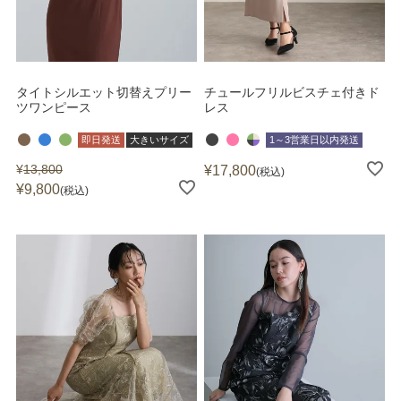
タイトシルエット切替えプリー
チュールフリルビスチェ付きド
ツワンピース
レス
即日発送
大きいサイズ
1～3営業日以内発送
¥
13,800
¥
17,800
税込
¥
9,800
税込