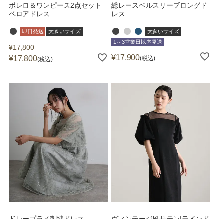
ボレロ＆ワンピース2点セット
総レースベルスリーブロングド
ベロアドレス
レス
即日発送
大きいサイズ
大きいサイズ
1～3営業日以内発送
¥
17,800
¥
17,900
¥
17,800
税込
税込
ドレープラメ刺繍ドレス
ヴィンテージ風サテンIラインド