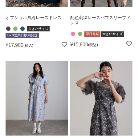
オフショル風総レースドレス
配色刺繍レースパフスリーブド
レス
大きいサイズ
即日発送
大きいサイズ
1～3営業日以内発送
¥
15,800
¥
17,900
税込
税込