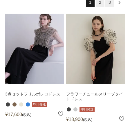
1
2
3
3点セットフリルボレロドレス
フラワーチュールスリーブタイ
トドレス
即日発送
即日発送
¥
17,600
税込
¥
18,900
税込