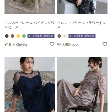
トルネードレース パイピングワ
フロントプリーツフラワードレ
ンピース
ス
1～3営業日以内発送
1～3営業日以内発送
¥
18,700
¥
20,900
税込
税込