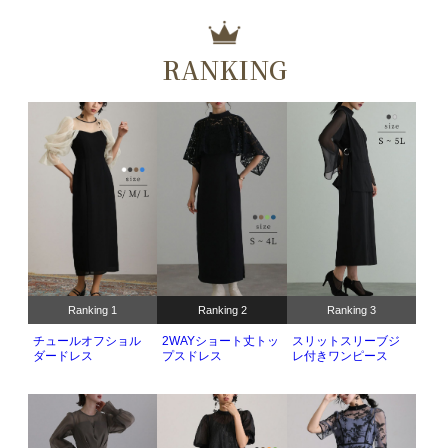
です。Aラインやエンパイアラインなど、さまざまなシルエッ
トがあり、
体型や好みに応じて選べる
豊富なバリエーションが
RANKING
魅力です。
体型カバーポイント：
【肩】【二の腕】【ウエスト】【脚】
【太もも】
素材もサテン、シルク、レースなど、高品質で豪華な素材を使
用し、見た目だけでなく着心地も重視しています。 洗練された
デザインでボレロやショールなどとも相性抜群です。
アクセサリーや小物とのコーディネートがしやすいこともメリ
ット
で、 シンプルなデザインのワンピースには、大ぶりのネッ
クレスやイヤリングを合わせて
華やかさをプラス
したり、
ベル
トを使ってウエストラインを強調
したりできます。
Ranking 1
Ranking 2
Ranking 3
チュールオフショル
2WAYショート丈トッ
スリットスリーブジ
素材やデザインを変えることで、
夏は涼しく、冬は暖かく
過ご
ダードレス
プスドレス
レ付きワンピース
すことができます。重ね着やアウターを合わせることで、季節
に応じたコーディネートも楽しめます。