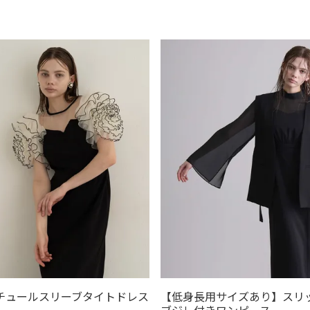
在庫なし商品
在庫なし商品を表示しない
商品番号/JANコード
発送
並び順
ロ
アウター
新着順
登録順
価
アクセサリー
レビュー順
キーワー
チュールスリーブタイトドレス
【低身長用サイズあり】スリ
検索