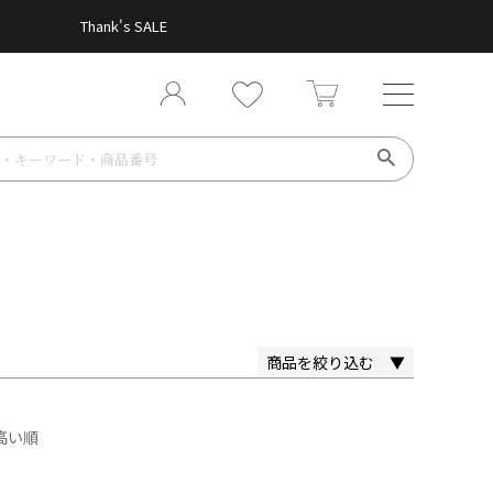
Thank's SALE
商品を絞り込む ▼
高い順
XL
3L
4L
5L
6L