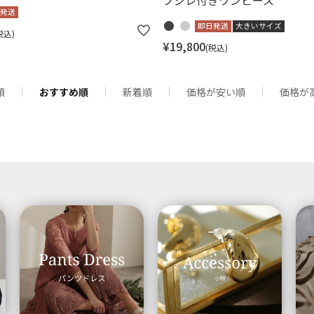
ブジレ付きワンピース
発送
即日発送
大きいサイズ
税込
¥
19,800
税込
順
おすすめ順
新着順
価格が安い順
価格が