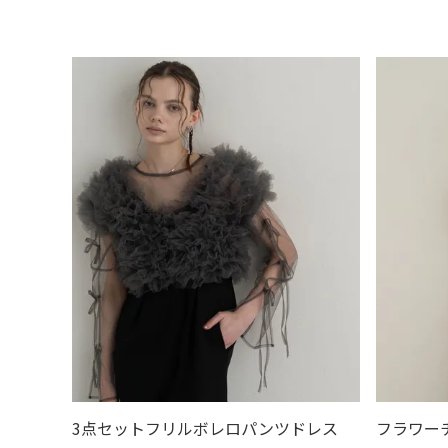
価格
〜
商品タグ
SALE
送料無料
大きいサイズ
即日
カテゴリ
ドレス
パンツドレス
スーツ
ボレ
デイリーウェア
浴衣
喪服
バッグ
3点セットフリルボレロパンツドレス
フラワー