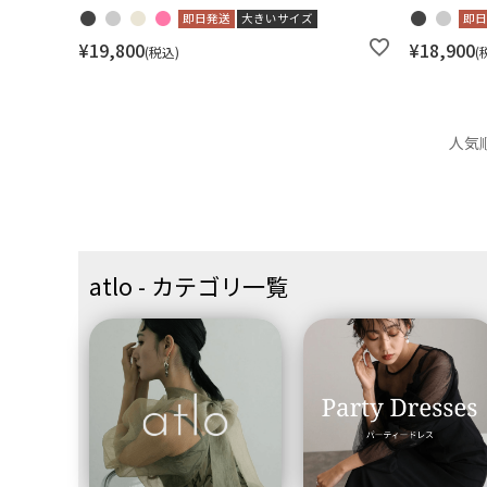
即日発送
大きいサイズ
即日
¥
19,800
¥
18,900
税込
人気
atlo - カテゴリ一覧