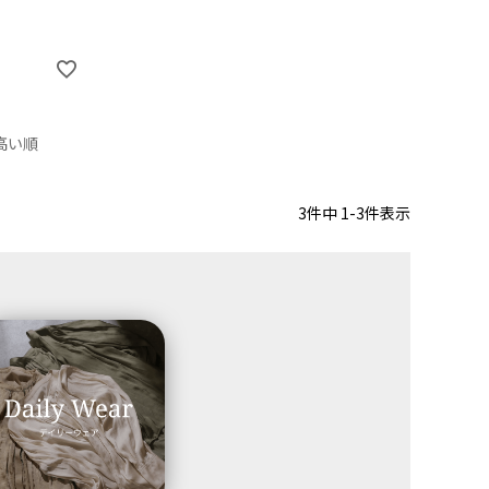
高い順
3
件中
1
-
3
件表示