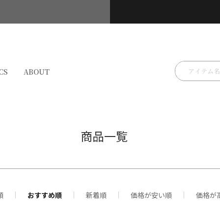
検索
CS
ABOUT
商品一覧
サイズ
順
おすすめ順
新着順
価格が安い順
価格が
XS
S
M
L