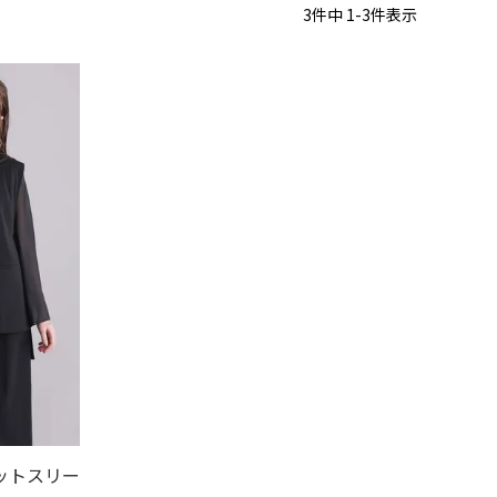
3
件中
1
-
3
件表示
格が安い順
価格が高い順
優先度順
ドヒット順
ットスリー