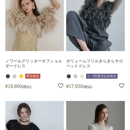
ノワールグリッターオフショル
ボリュームフリルきらきらサロ
ダードレス
ペットドレス
即日発送
1～3営業日以内発送
¥
19,800
¥
17,930
税込
税込