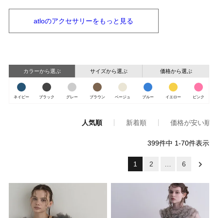
atloの
アクセサリーを
もっと見る
カラーから選ぶ
サイズから選ぶ
価格から選ぶ
ネイビー
ブラック
グレー
ブラウン
ベージュ
ブルー
イエロー
ピンク
人気順
新着順
価格が安い順
399
件中
1
-
70
件表示
1
2
…
6