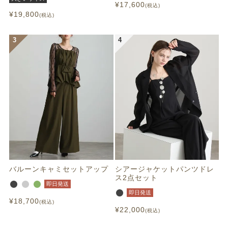
¥
17,600
税込
¥
19,800
税込
バルーンキャミセットアップ
シアージャケットパンツドレ
ス2点セット
即日発送
即日発送
¥
18,700
税込
¥
22,000
税込