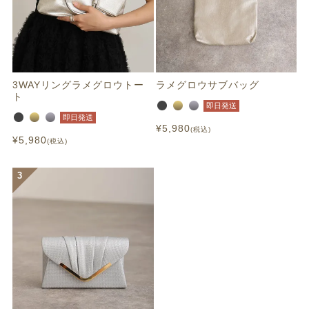
3WAYリングラメグロウトー
ラメグロウサブバッグ
ト
即日発送
即日発送
¥
5,980
税込
¥
5,980
税込