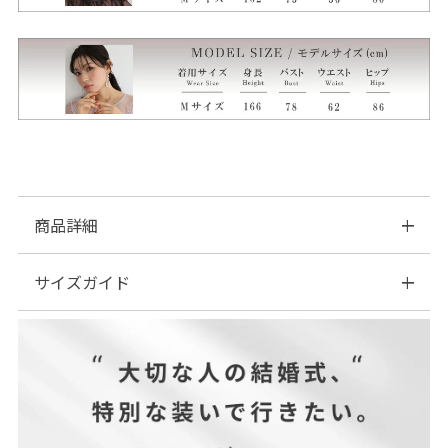
商品詳細
サイズガイド
■素材：綿…100％
■伸縮性：ややあり
■裏地：なし
| サイズ表
■ファスナー：なし
■透け感：なし
■付属品：なし
サイズ(cm)
着丈
肩幅
バスト
裾幅
袖丈
袖巾
袖口巾
M
64
33
90
43
57
17
9