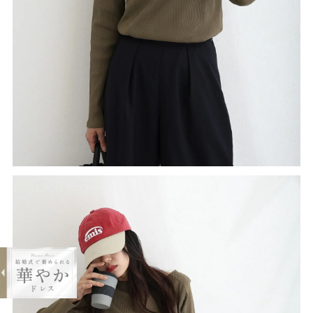
expand_less
2×2リブボートネックニット
¥2,970
購入する