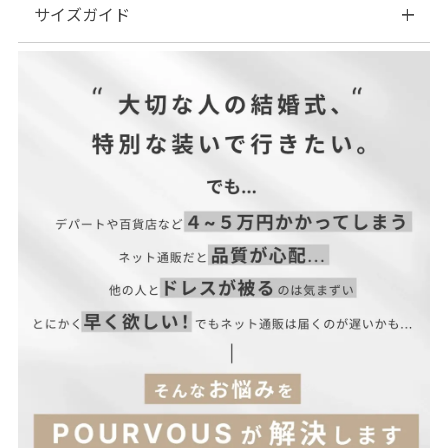
サイズガイド
■素材：綿80％ ポリエステル19％ ポリウレタン1％
■伸縮性：なし
■裏地：なし
| サイズ表
■ファスナー：あり
■透け感：なし
■付属品：なし
サイズ(cm)
ウエスト
ヒップ
股下
■サイズ展開M(9号)L(11号)XL(13号)3L(15号)4L(17号)
M
68
90
72
L
72
94
72
XL
78
100
72
3L
84
106
72
4L
92
114
72
【当店のサイズガイドはこちら→】