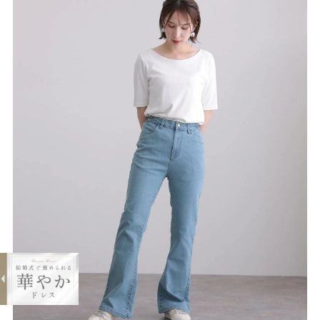
expand_less
後編み上げリボン付きブーツカットデ
ニムパンツ
¥6,900
購入する