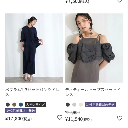
¥
7,500
税込
ペプラム2点セットパンツドレ
ディティールトップスセットド
ス
レス
大きいサイズ
1～3営業日以内発送
1～3営業日以内発送
¥
20,900
¥
17,800
¥
11,540
税込
税込