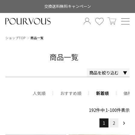
交換送料無料キャンペーン
ショップTOP
商品一覧
商品一覧
商品を絞り込む ▼
キーワード
人気順
おすすめ順
新着順
価格
192
件中
1
-
100
件表示
1
2
価格