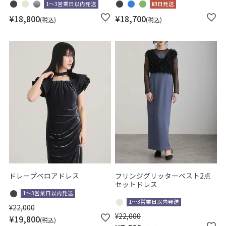
1～3営業日以内発送
即日発送
¥
18,800
¥
18,700
税込
税込
ドレープベロアドレス
フリンジグリッターベスト2点
セットドレス
1～3営業日以内発送
1～3営業日以内発送
¥
22,000
¥
22,000
¥
19,800
税込