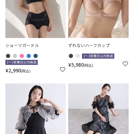
在庫なし商品
在庫なし商品を表示しない
商品番号/JANコード
ショーツガードル
ずれないハーフカップ
1～3営業日以内発送
1～3営業日以内発送
¥
5,980
税込
¥
2,990
並び順
税込
新着順
登録順
価格が安い順
価格が高い順
優先度順
レビュー順
キーワードヒット順