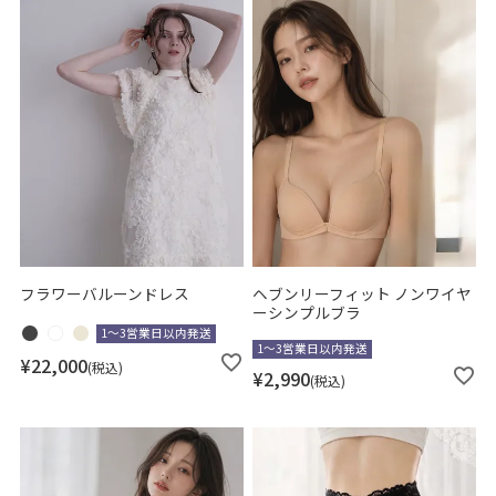
〜
商品タグ
SALE
送料無料
大きいサイズ
即日発送
カテゴリ
フラワーバルーンドレス
ヘブンリーフィット ノンワイヤ
ーシンプルブラ
ドレス
1～3営業日以内発送
パンツドレス
1～3営業日以内発送
¥
22,000
税込
スーツ
¥
2,990
税込
ボレロ
アウター
デイリーウェア
浴衣