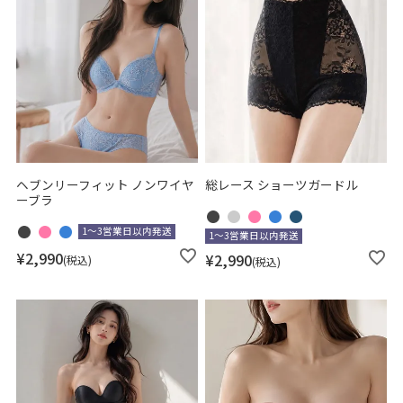
喪服
バッグ
アクセサリー
サイズ
XS
S
ヘブンリーフィット ノンワイヤ
総レース ショーツガードル
ーブラ
M
L
1～3営業日以内発送
1～3営業日以内発送
XL
¥
2,990
¥
2,990
税込
3L
税込
4L
5L
6L