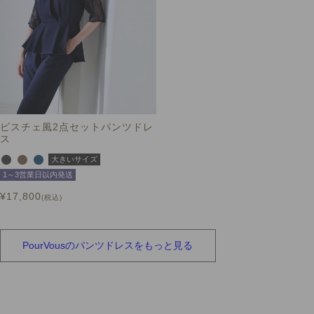
ビスチェ風2点セットパンツドレ
ス
大きいサイズ
1～3営業日以内発送
¥
17,800
税込
PourVousの
パンツドレスを
もっと見る