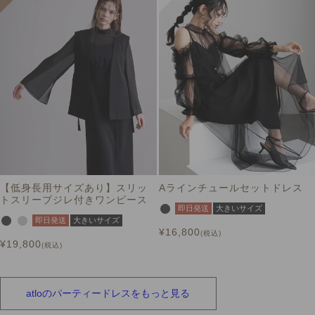
【低身長用サイズあり】スリッ
Aラインチュールセットドレス
トスリーブジレ付きワンピース
即日発送
大きいサイズ
即日発送
大きいサイズ
¥
16,800
税込
¥
19,800
税込
atloの
パーティードレスを
もっと見る