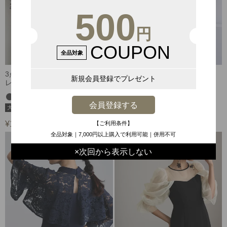
500
円
COUPON
全品対象
3点セットフリルボレロパンツド
3点セットフリルボレロドレス
新規会員登録でプレゼント
レス
即日発送
即日発送
会員登録する
¥
17,600
税込
大きいサイズ
¥
19,800
【ご利用条件】
税込
全品対象｜7,000円以上購入で利用可能｜併用不可
×次回から表示しない