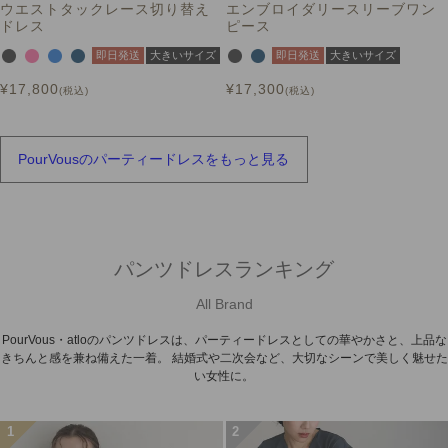
ウエストタックレース切り替え
エンブロイダリースリーブワン
ドレス
ピース
即日発送
大きいサイズ
即日発送
大きいサイズ
¥
17,800
¥
17,300
税込
税込
PourVousの
パーティードレスを
もっと見る
パンツドレスランキング
All Brand
PourVous・atloのパンツドレスは、パーティードレスとしての華やかさと、上品な
きちんと感を兼ね備えた一着。 結婚式や二次会など、大切なシーンで美しく魅せた
い女性に。