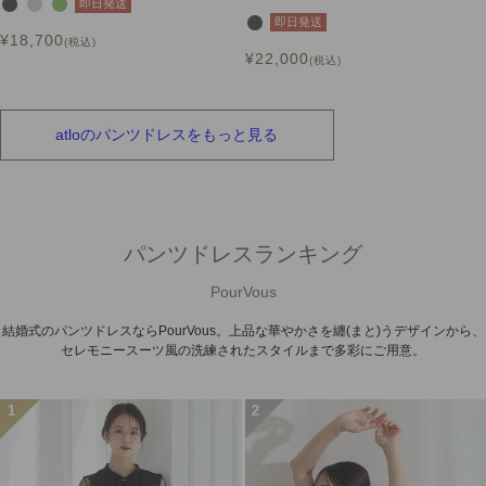
即日発送
即日発送
¥
18,700
税込
¥
22,000
税込
atloの
パンツドレスを
もっと見る
パンツドレスランキング
PourVous
結婚式のパンツドレスならPourVous。上品な華やかさを纏(まと)うデザインから、
セレモニースーツ風の洗練されたスタイルまで多彩にご用意。