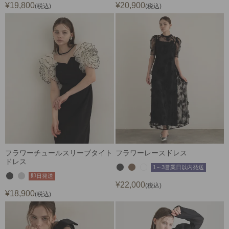
¥
19,800
¥
20,900
税込
税込
フラワーチュールスリーブタイト
フラワーレースドレス
ドレス
1～3営業日以内発送
即日発送
¥
22,000
税込
¥
18,900
税込