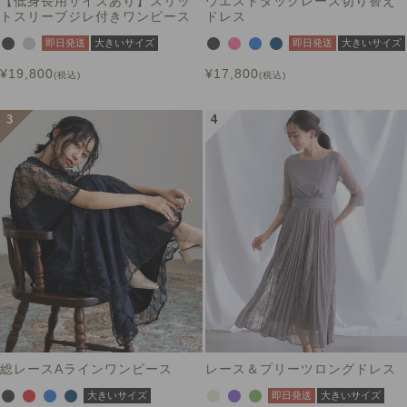
【低身長用サイズあり】スリッ
ウエストタックレース切り替え
トスリーブジレ付きワンピース
ドレス
即日発送
大きいサイズ
即日発送
大きいサイズ
¥
19,800
¥
17,800
税込
税込
総レースAラインワンピース
レース＆プリーツロングドレス
大きいサイズ
即日発送
大きいサイズ