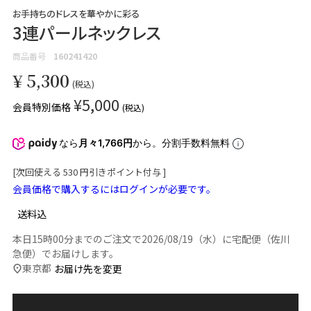
お手持ちのドレスを華やかに彩る
3連パールネックレス
商品番号
160241420
¥
5,300
税込
¥
5,000
会員特別価格
税込
なら
月々1,766円
から。分割手数料無料
[次回使える
530
円引きポイント付与 ]
会員価格で購入するにはログインが必要です。
送料込
本日
15時00分
までのご注文で
2026/08/19（水）
に
宅配便（佐川
急便）
でお届けします。
東京都
お届け先を変更