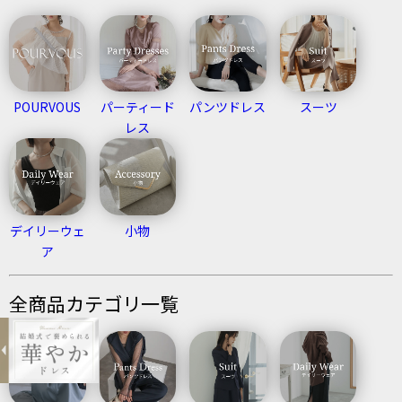
POURVOUS
パーティード
パンツドレス
スーツ
レス
デイリーウェ
小物
ア
expand_less
全商品カテゴリ一覧
3連パールネックレス
¥5,300
購入する