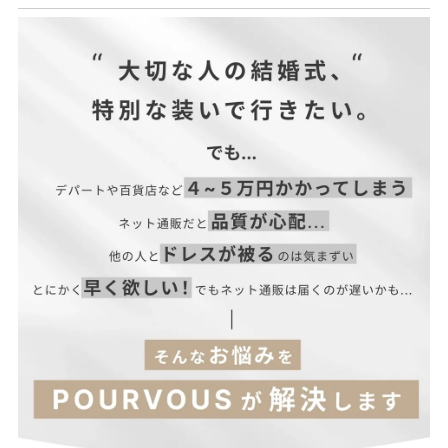
(小パール)プラスチックパール
(金具部分)ステンレス
| サイズ表
■伸縮性：なし
■裏地：なし
■ファスナー：なし
サイズ(cm)
本体
■付属品：なし
F
41~46
【当店のサイズガイドはこちら→】