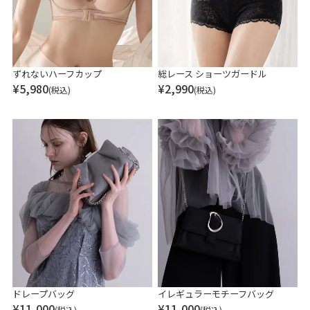
ずれないハーフカップ
総レース ショーツガードル
¥
5,980
¥
2,990
(税込)
(税込)
ドレープバッグ
イレギュラーモチーフバッグ
¥
11,000
¥
11,000
(税込)
(税込)