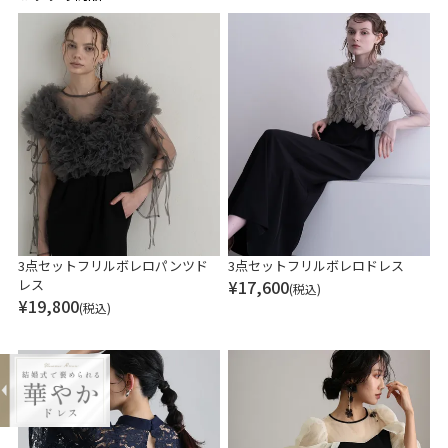
3点セットフリルボレロパンツド
3点セットフリルボレロドレス
レス
¥
17,600
(税込)
expand_less
¥
19,800
(税込)
ラウンド総レースTバックショーツ
¥1,980
購入する