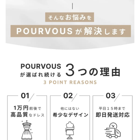
（お支払い方法や地域によっては多少前後する場合がございま
す。）
◆素材
身生地：ポリエステル100％
レース：ナイロン・ポリウレタン
◆内容:ショーツ（Tバック）の単品販売となります。
◆カラー:ブラック/レッド/ネイビー/ホワイト/ブラウン/パープル/
ピンク/ダークグリーン
備考 ※商品を平置きにし、メジャーにて手作業による採寸をして
おります。若干の誤差が出る場合がございます。 サイズ等でご不
明な点はお問い合わせください。