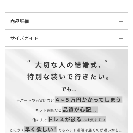
商品詳細
サイズガイド
※こちらの商品は受注発注商品の為、【即日発送対象外】となり
ます。
ご注文確認後、【3～4日後のお届け】となりますので予めご了承
レースが一周ぐるっと使われているラウンドレース☆
ください。
------------------------------------------------------------
（お支払い方法や地域によっては多少前後する場合がございま
すっきりとしたTバックショーツ。フリルレースがあしらわれ、
す。）
リボンのワンポイントが可愛い♪
同種のブラ+ショーツセットもございます。
◆素材
身生地：ポリエステル100％
サイズ ◆ショーツ
レース：ナイロン・ポリウレタン
Mサイズ（ヒップ87-95）
◆内容:ショーツ（Tバック）の単品販売となります。
Lサイズ（ヒップ92-100）
◆カラー:ブラック/レッド/ネイビー/ホワイト
商品仕様
※こちらの商品は受注発注商品の為、【即日発送対象
外】となります。
ご注文確認後、【1～3日後のお届け】となりますので予めご了承
ください。