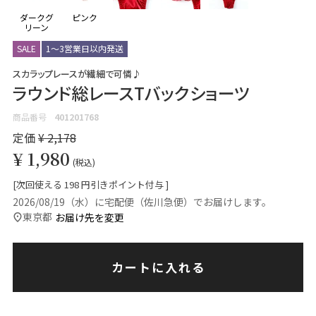
ダークグ
ピンク
リーン
SALE
1～3営業日以内発送
スカラップレースが繊細で可憐♪
ラウンド総レースTバックショーツ
商品番号
401201768
定価
¥
2,178
¥
1,980
税込
[次回使える
198
円引きポイント付与 ]
2026/08/19（水）
に
宅配便（佐川急便）
でお届けします。
東京都
お届け先を変更
カートに入れる