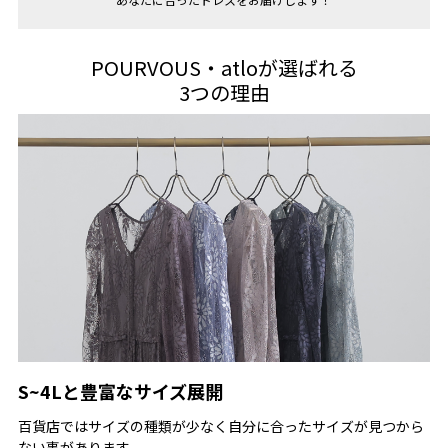
【ジャケット】
サイズ（cm）
肩幅
バスト
着丈
袖丈
腕周り
袖口
POURVOUS・atloが選ばれる
M
38
88
56
55
32
25
3つの理由
【パンツ】
サイズ
ウエス
わたり
ヒップ
着丈
股上
股下
裾幅
（cm）
ト
幅
M
68
96
91
26
67
29.5
16
【
当店のサイズガイドはこちら→
】
商品名【商品番】
ウィンドウペンチェックスーツセットアップ【669211473】
♪スタッフのオススメポイント♪
S~4Lと豊富なサイズ展開
★体型カバーポイント
百貨店ではサイズの種類が少なく自分に合ったサイズが見つから
------------------------------------------------------------
ない事があります。