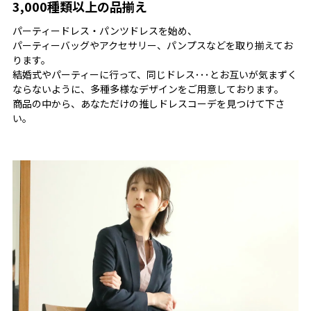
3,000種類以上の品揃え
◆付属品:なし
◆カラー:グレー/ネイビー
パーティードレス・パンツドレスを始め、
パーティーバッグやアクセサリー、パンプスなどを取り揃えてお
モデル参考
ります。
結婚式やパーティーに行って、同じドレス･･･とお互いが気まずく
ならないように、多種多様なデザインをご用意しております。
商品の中から、あなただけの推しドレスコーデを見つけて下さ
い。
備考
※商品を平置きにし、メジャーにて手作業による採寸をして
おります。若干の誤差が出る場合がございます。 サイズ等で
ご不明な点はお問い合わせください。