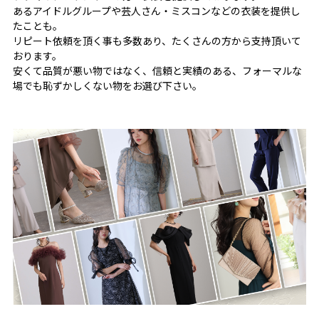
あるアイドルグループや芸人さん・ミスコンなどの衣装を提供し
ストレッチがあるのでしっかりきれいめに見せつつ、着用感
たことも。
がいいのも嬉しい♪
リピート依頼を頂く事も多数あり、たくさんの方から支持頂いて
おります。
★素材感
安くて品質が悪い物ではなく、信頼と実績のある、フォーマルな
------------------------------------------------------------
場でも恥ずかしくない物をお選び下さい。
しっかり生地に見えつつ、薄手なので着心地が軽く春夏に重
宝する生地感。シワになりにくい素材。
★こんなシーンの利用にオススメ♪
------------------------------------------------------------
【同窓会】【食事会】【セレモニー】【発表会】【デイリ
ー】【オフィス】でもご利用いただけます。
商品仕様
◆素材:ナイロン65%、ポリウレタン35%
◆伸縮性:あり
◆裏地:ジャケット前身のみあり
◆ファスナー:なし
◆透け感:なし