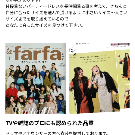
【二の腕】【脚】【ウエスト】【ヒップ】
普段着ないパーティードレスを長時間着る事を考えて、きちんと
羽織るだけでウエストカバーや気になる二の腕もカバーしな
自分に合ったサイズを選んで頂けるように小さいサイズ～大きい
がら、ストレッチがあり動きやすいのも嬉しいポイント。
サイズまでを取り揃えているので
あなたに合ったサイズを見つけて下さい。
★トレンドのウィンドウペンチェック柄セットアップ
------------------------------------------------------------
控えめなウィンドウペンチェック柄がトレンドを押さえたデ
ザイン。
きれいめスーツコーデを演出し、かっこいい女性の印象を高
めます。
★大人のオフィススタイルを演出
------------------------------------------------------------
シンプルながら前開きが深めで、釦を閉めずにカッコよく着
こなせるデザイン。
抜け感コーデにもばっちり対応できる今っぽいデザインが魅
力のセットアップです。
★シワになりにくくストレッチも利いた素材
TVや雑誌のプロにも認められた品質
------------------------------------------------------------
しっかり落ち感のあるナイロンとポリウレタン素材で、皺に
ドラマやアナウンサーの方へ衣装を提供しております。
なりにくく軽いのがポイント。