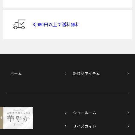
3,980円以上で送料無料
ホーム
新商品アイテム
expand_less
パールビジューイヤリングピアス
特集一覧
ショールーム
¥3,300
購入する
メディア
サイズガイド