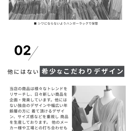
サイズ
全長：約2.5cm（ピアスはキャッチ式）
付属品
なし
商品を平置きにし、メジャーにて手作業による採寸をし
実寸サ
ております。
イズ
若干の誤差が出る場合がございます。 サイズ等でご不明
な点はお問い合わせください。
☆大小のパールと大きめのビジューを使用しました。
備 考
モチーフが様々な方向を向いているので、見る角度によ