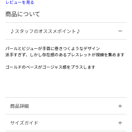
レビューを見る
商品について
♪スタッフのオススメポイント♪
パールとビジューが手首に巻きつくようなデザイン
派手すぎず、しかし存在感のあるブレスレットが視線を集めます
ゴールドのベースがゴージャス感をプラスします
商品詳細
サイズガイド
◆Item category