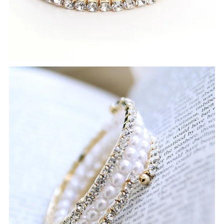
実寸サ
ております。
イズ
若干の誤差が出る場合がございます。 サイズ等でご不明
な点はお問い合わせください。
☆パールとビジューが手首に巻きつくようなデザイン
備 考
派手すぎず、しかし存在感のあるブレスレットが視線を
集めます。
【当店のサイズガイドはこちら→】