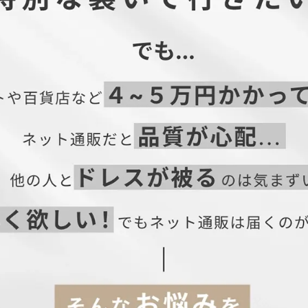
88
118
36.5
29
40
96
126
38.5
31
41.5
はこちら→】