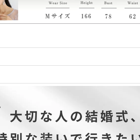
リウレタン…2％
ウエスト
ヒップ
渡り巾
裾幅
前股上
72
102
32.5
25
36
76
106
33.5
26
37
82
112
35
27.5
38.5