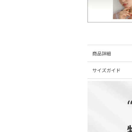
商品詳細
サイズガイド
■素材：綿…98％ ポ
■伸縮性：なし
■裏地：なし
| サイズ表
■ファスナー：なし
■透け感：なし
■付属品：ボタン×2
サイズ(cm)
M
L
XL