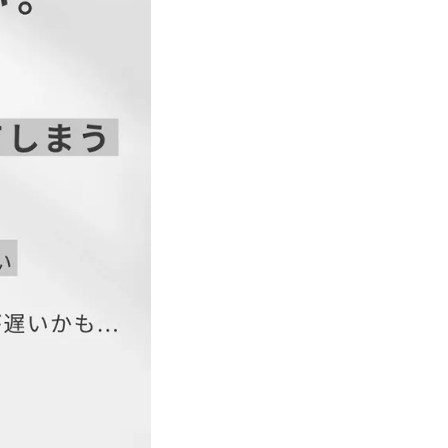
49
66
50.5
66