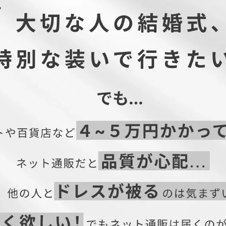
着丈
バスト
108
116
108
126
108
138
はこちら→】