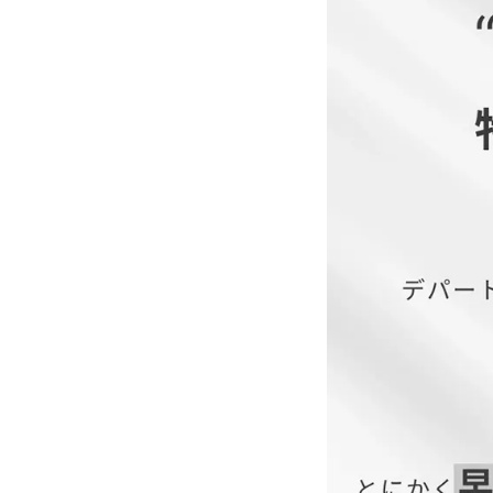
■付属品：ボタン×1
サイズ(cm)
M～L
LL～3L
4L～5L
【当店のサイズガイド