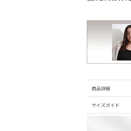
商品詳細
サイズガイド
■素材：綿…100%
■伸縮性：なし
■裏地：なし
| サイズ表
■ファスナー：なし
■透け感：なし