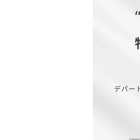
■透け感：なし
■付属品：なし
サイズ(cm)
M
L
LL
3L
4L
【当店のサイズガイド