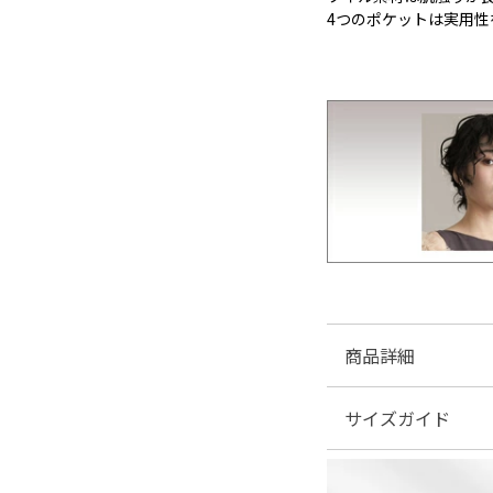
4つのポケットは実用
商品詳細
サイズガイド
■素材：綿98％ ポリ
■伸縮性：ややあり
■裏地：なし
| サイズ表
■ファスナー：なし