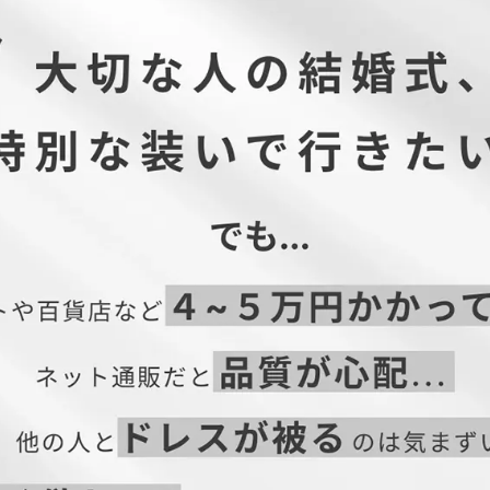
ウエスト巾
ヒップ巾
渡り巾
裾幅
前股上
31
43
26
15
24
33
45
27
16
25
36
48
28.5
17
26.5
39
51
30
18.5
28
43
55
32
20
29.5
はこちら→】