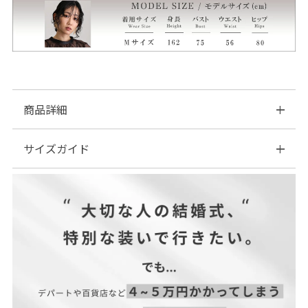
商品詳細
サイズガイド
■素材：綿100％
■伸縮性：あり
■裏地：なし
| サイズ表
■ファスナー：あり
■透け感：なし
■付属品：なし
着丈
サイズ(cm)
（前/
バスト
裾幅
袖幅
袖口巾
袖丈
裄丈
後）
M～L
60~68
128
48
28
9
70
80
LL～3L
62~70
138
53
29.5
10
71
81