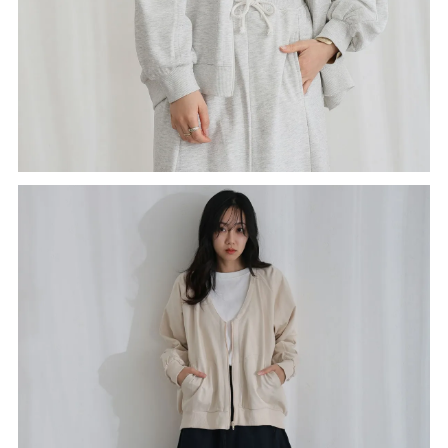
expand_less
ミニ裏毛V空きジップアップブルゾン
¥6,700
購入する