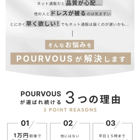
4L～5L
64~72
150
59
31
11
71
81
【当店のサイズガイドはこちら→】