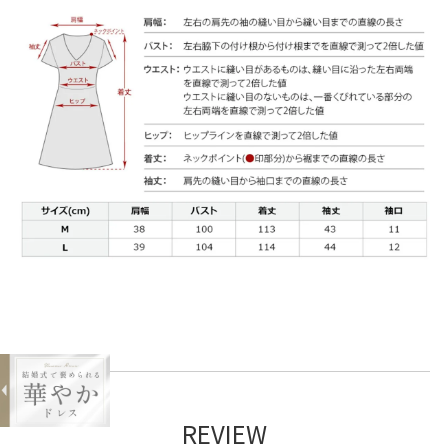
expand_less
フレアシルエットブラックワンピース
¥17,800
購入する
REVIEW