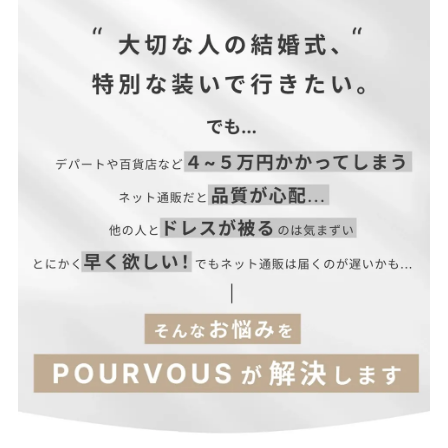
| サイズ表
■ファスナー:背面ファスナー
■透け感:なし
■付属品:なし
■カラー:ブラック
■商品カテゴリ結婚式ワンピース、パーティードレス、結婚式ド
レス、二次会ワンピース、二次会ドレス
■オススメシーン結婚式・二次会・披露宴・お呼ばれ・セレモニ
ー・成人式同窓会・女子会・2次会・謝恩会・パーティー・デー
トオケージョン・食事会・演奏会・発表会・記念日など多様なシ
ーンのコーディネートに使えます。
サイズ(cm)
肩幅
バスト
着丈
袖丈
袖口
■サイズ展開M(9号)
M
38
100
113
43
11
L
39
104
114
44
12
―― POURVOUS ――
フランス語で「あなたのために」を
意味するPOURVOUSは、
【
当店のサイズガイドはこちら→
】
上品でお洒落なファッションを提案し、
あなたの為の特別な時間を