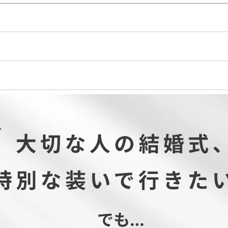
麗なワンピース。ワンピースはドレッシーな素材感、ジャケットはしっ
躍します。
【同窓会】【食事会】【セレモニー】【オフィス】【発表会】にご利用
肩幅
バスト
ウエスト
着丈
表地…ポリエステル77％、レーヨン18％、ポリウレタン5％ 裏地…ポリ
36
92
76
55
5
ポリエステル93％、ポリウレタン7％）【ワンピース】表地・裏地…ポリ
37
96
80
57
5
38
100
84
59
5
ピース背面)
ス袖)
肩幅
バスト
ウエスト
着丈