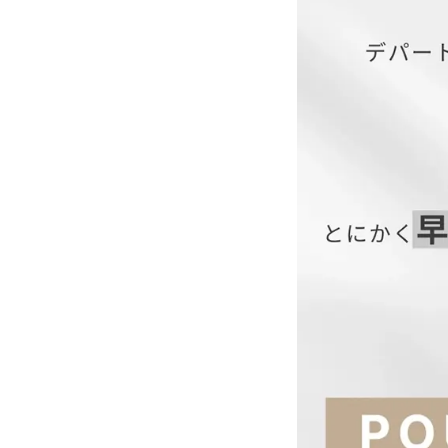
M
■商品カテゴリ
L
結婚式ワンピース、パ
XL
■オススメシーン
結婚式・二次会・披露
同窓会・女子会・2次会
【当店のサイズガイド
オケージョン・食事会
多様なシーンのコーデ
■サイズ展開
M(9号) L(11号) XL(13号