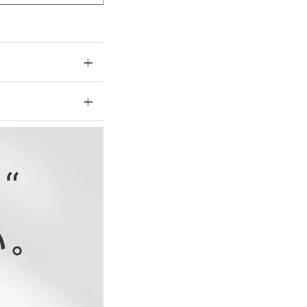
かり目の素材感なのでそ
いただけます。
袖丈
腕周り
エステル100％（グレ
4.5
25
エステル100％
5.5
26
6.5
27
袖丈
腕周り