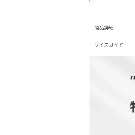
商品詳細
サイズガイド
■素材
シフォンスカートが綺
れぞれ別コーデでも活
| サイズ表
■おすすめ着用シーン
【結婚式】【二次会】
【ジャケット】
サイズ(cm)
■素材:【ジャケット】
M
ーのみジャケット表地…
L
■伸縮性:あり
■裏地:あり
XL
■ファスナー:あり(ワン
■透け感:あり(ワンピー
【ワンピース】
■付属品:なし
サイズ(cm)