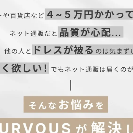
36
92
64
105
37
96
68
107
ーティードレス、結婚式ドレス、二次会ワンピース、二次会ドレス
38
100
72
109
宴・お呼ばれ・セレモニー・成人式
・謝恩会・パーティー・デート
はこちら→】
・演奏会・発表会・記念日など
ィネートに使えます。
)