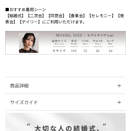
■おすすめ着用シーン
【結婚式】【二次会】【同窓会】【食事会】【セレモニー】【発
表会】【デイリー】にご利用いただけます。
商品詳細
サイズガイド
■素材：【表地】ポリエステル…95％
ポリウレタン…5％
【チュール】ポリエステル…100％
| サイズ表
【裏地】ポリエステル…100％
■伸縮性：なし