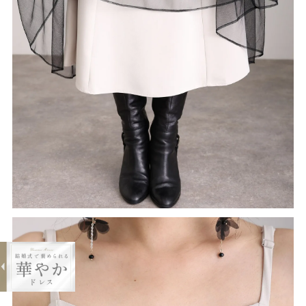
expand_less
ティアードチュールセットドレス
¥16,800
購入する