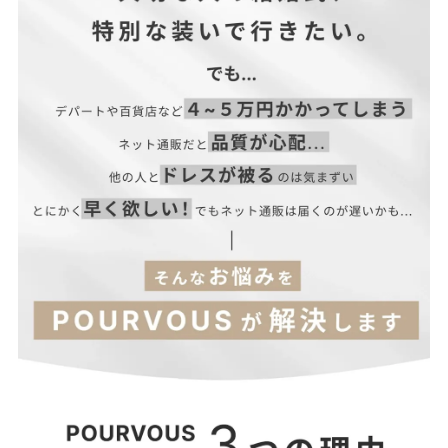
■裏地：あり
■ファスナー：背面あり
※美しいシルエット・デザイン性を重視するため、コンシールフ
ァスナーを使用しています。
■透け感：あり（一部）
■光沢感：ややあり
■付属品：なし
サイズ(cm)
着丈
肩幅
バスト
ウエスト
ヒップ
M
120
32
90
69
94
L
121
33
94
73
98
XL
122
34
98
77
102
3L
123
35
102
81
106
4L
124
36
106
85
110
S_short
114
31.5
86
65
90