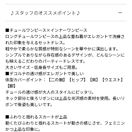
♪スタッフのオススメポイント♪
■チュールワンピース×インナーワンピース
ロングチュールワンピースの上品な重ね着がエレガントで洗練さ
れた印象を与えるセットドレス。
軽やかで柔らかな質感が特別なシーンを華やかに演出します。
シンプルでありながら存在感のあるデザインが、どんなシーンに
も映えるこだわりのパーティードレスです。
大きいサイズ・低身長サイズもご用意。
■デコルテの透け感がエレガントで美しい
体型カバーポイント：【二の腕】【ヒップ】【肩】【ウエスト】
【脚】
チュールの透け感が大人のスタイルにピッタリ。
ネック部分と後ろリボンには上品な光沢感の素材を使用。長いリ
ボンで後姿も美しいです。
■ふわりと揺れるスカートが上品
動くたびふわりと揺れるスカートが動きの感じさせ、フェミニン
かつ上品な印象に。