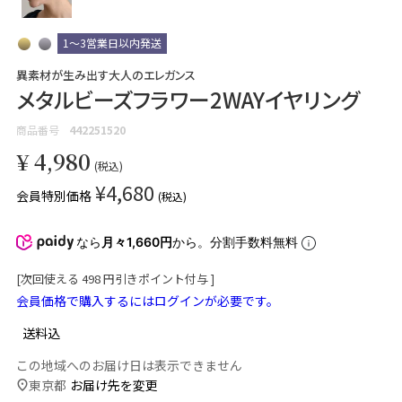
1～3営業日以内発送
異素材が生み出す大人のエレガンス
メタルビーズフラワー2WAYイヤリング
商品番号
442251520
¥
4,980
税込
¥
4,680
会員特別価格
税込
なら
月々1,660円
から。分割手数料無料
[次回使える
498
円引きポイント付与 ]
会員価格で購入するにはログインが必要です。
送料込
この地域へのお届け日は表示できません
東京都
お届け先を変更