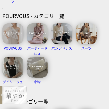
ア
POURVOUS - カテゴリ一覧
POURVOUS
パーティード
パンツドレス
スーツ
レス
expand_less
デイリーウェ
小物
メタルビーズフラワー2WAYイヤリン
ア
グ
¥4,980
購入する
全商品カテゴリ一覧