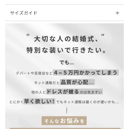
サイズガイド
■素材：樹脂・鉄
■付属品：なし
| サイズ表
サイズ(cm)
全長
モチーフ
F
10.5
3
【当店のサイズガイドはこちら→】