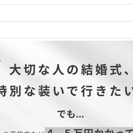
テル100％
ル100％
0％
り
デザイン性を重視するため、コンシールファスナーを使用しています。
）