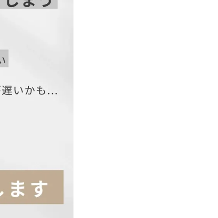
袖丈
二の腕周り
6.5
41
58
43
59
45