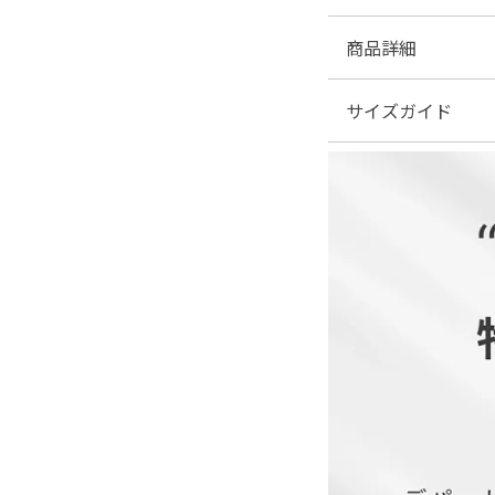
商品詳細
サイズガイド
■素材：表地：ポリエス
ヨーク・袖：ポリエステ
裏地：ポリエステル10
| サイズ表
■伸縮性：なし
■裏地：あり
■ファスナー：背面あ
※美しいシルエット・
■透け感：あり（一部
■光沢感：なし
■付属品：ボタン×1