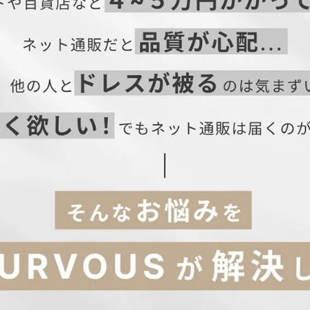
着丈
バスト
ウエスト
ヒップ
125
82
66
90
5
128
86
70
94
130
90
74
98
はこちら→】