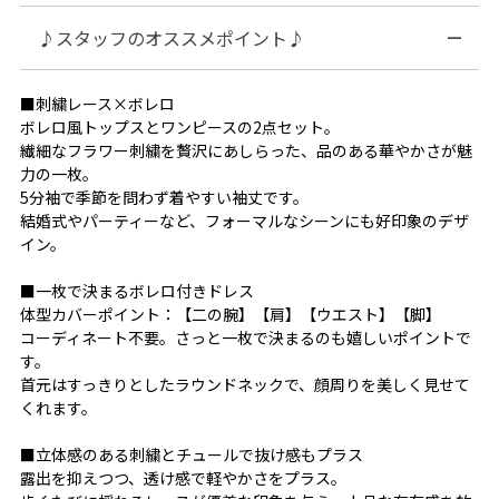
♪スタッフのオススメポイント♪
■刺繍レース×ボレロ
ボレロ風トップスとワンピースの2点セット。
繊細なフラワー刺繍を贅沢にあしらった、品のある華やかさが魅
力の一枚。
5分袖で季節を問わず着やすい袖丈です。
結婚式やパーティーなど、フォーマルなシーンにも好印象のデザ
イン。
■一枚で決まるボレロ付きドレス
体型カバーポイント：【二の腕】【肩】【ウエスト】【脚】
コーディネート不要。さっと一枚で決まるのも嬉しいポイントで
す。
首元はすっきりとしたラウンドネックで、顔周りを美しく見せて
くれます。
■立体感のある刺繍とチュールで抜け感もプラス
露出を抑えつつ、透け感で軽やかさをプラス。