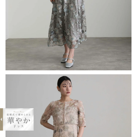
expand_less
刺繍ワンピース2点セット
¥22,000
購入する