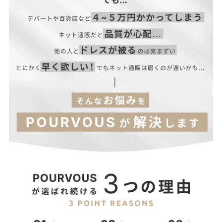
レース地
基布部分 ナイロン…100%
刺繍糸部分 ポリエステル…100%
裏地
ポリエステル…95%
ポリウレタン…5%
【ワンピース】
■伸縮性：なし
着丈（肩紐
■裏地：あり
サイズ(cm)
バスト
ウエスト
ヒップ
除く）
■ファスナー：サイドあり
M
107
88
74
100
※美しいシルエット・デザイン性を重視するため、コンシールフ
ァスナーを使用しています。
【ブラウス】
■透け感：あり（一部）
サイズ(cm)
着丈
肩幅
バスト
袖丈
■光沢感：ややあり
■付属品：なし
M
33.5
33
94
34
【当店のサイズガイドはこちら→】