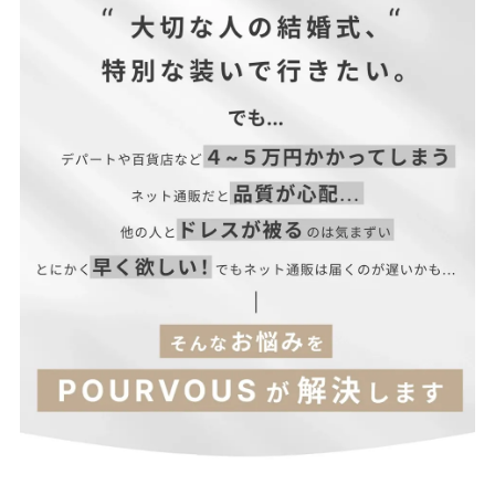
■裏地：あり
■ファスナー：背面あり
※美しいシルエット・デザイン性を重視するため、コンシールフ
ァスナーを使用しています。
■透け感：あり（一部）
■光沢感：ややあり
■付属品：なし
サイズ(cm)
着丈
肩幅
バスト
ウエスト
袖丈
M
120
34
90
72
62
【当店のサイズガイドはこちら→】