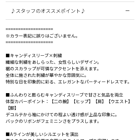
♪スタッフのオススメポイント♪
===================
※カラー表記に誤りはございません。
===================
■キャンディスリーブ×刺繍
繊細な刺繍をあしらった、女性らしいデザイン。
裾のスカラップが可憐なアクセントを添えます。
全体に施された刺繍が華やかな雰囲気に。
特別な日を印象的に彩る、エレガントなパーティードレスです。
■ふんわりと膨らむキャンディスリーブで甘さと気品を両立
体型カバーポイント：【二の腕】【ヒップ】【肩】【ウエスト】
【脚】
デコルテから袖にかけての程よい透け感が上品な印象に。
バックのリボンがフェミニンさをプラスします。
■Aラインが美しいシルエットを演出