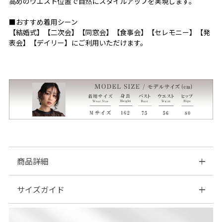
高めのウエスト位置で自然にスタイルアップを実現します。
■おすすめ着用シーン
【結婚式】【二次会】【同窓会】【食事会】【セレモニー】【発
表会】【デイリー】にご利用いただけます。
商品詳細
サイズガイド
■素材：表地 ポリエステル…100%
別布 ポリエステル…100%
裏地 ポリエステル…92% ポリウレタン…8%
| サイズ表
■伸縮性：なし