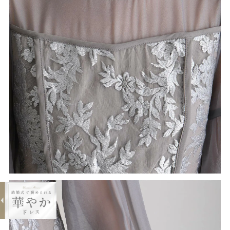
expand_less
キャンディスリーブ刺繍Aラインドレ
ス
¥22,000
購入する