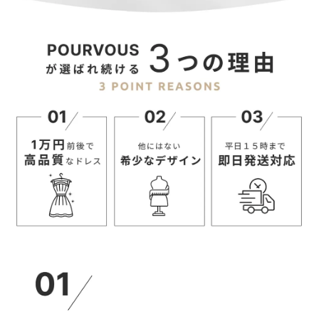
サイズ(cm)
着丈
バスト
ウエスト
M
60
84
75
L
61
90
81
【パンツ】
サイズ(cm)
脇丈
ウエスト
ヒップ
股上
股下
M
99
65
102.5
30.5
68.5
L
104
71
108.5
31
73
【当店のサイズガイドはこちら→】