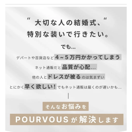
表地 ポリエステル100%
裏地 ポリエステル100%
| サイズ表
▼パンツ
本体 ポリエステル100%
別布 ポリエステル100%
■伸縮性：ややあり
■裏地：なし
■ファスナー：allあり
■透け感：なし
■光沢感：なし
■付属品：なし
【トップス】