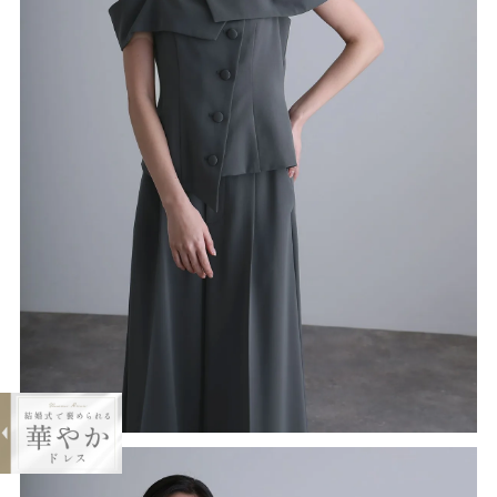
expand_less
オフショルダートップス＆ワイドパン
ツセット
¥21,000
購入する