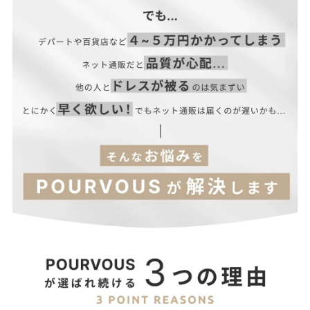
■透け感：あり（一部）
■付属品：なし
二
の
サイズ
ウエス
袖
着丈
肩幅
バスト
ヒップ
袖丈
腕
(cm)
ト
口
周
り
M
120
33
90
68
95
46
46
44
【当店のサイズガイドはこちら→】