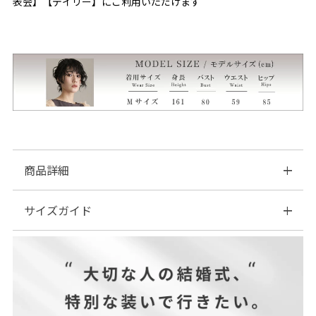
表会】【デイリー】にご利用いただけます
商品詳細
サイズガイド
■素材：表地...ナイロン100% 裏地、袖...ポリエステル100%
■伸縮性：なし
■裏地：あり
| サイズ表
■ファスナー：背面あり
※美しいシルエット・デザイン性を重視するため、コンシールフ
ァスナーを使用しています。 そのためウェスト部分でファスナー
の上げ下げ時に引っ掛かりがある場合があります。ご了承くださ
いませ。