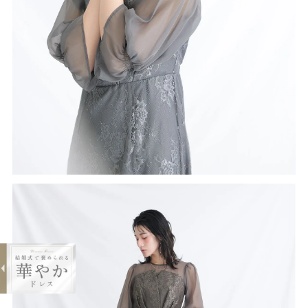
expand_less
キャンディースリーブビスチェ風ワン
ピース
¥7,980
購入する