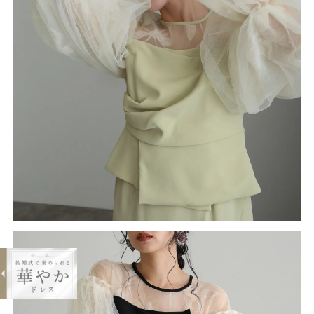
expand_less
フラワードレープビスチェドレス
¥19,800
購入する