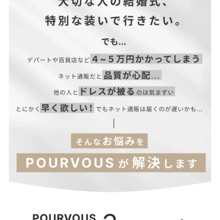
■ファスナー：背面あり
※美しいシルエット・デザイン性を重視するため、コンシールフ
ァスナーを使用しています。
■透け感：あり（一部）
■光沢感：なし
■付属品：ボタン×1
ウエス
二の腕
サイズ(cm)
着丈
バスト
ヒップ
袖丈
ト
周り
S
125
82
66
90
56.5
41
M
128
86
70
94
58
43
L
130
90
74
98
59
45
【当店のサイズガイドはこちら→】