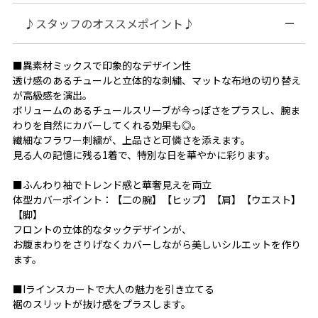
♪スタッフのオススメポイント♪
■異素材ミックスで印象的なデザイン性
透け感のあるチュールと立体的な刺繍、マットな布地の切り替え
が高級感を演出。
ボリュームのあるチュールスリーブが今っぽさをプラスし、腕ま
わりを自然にカバーしてくれる効果も◎。
繊細なフラワー刺繍が、上品さと可憐さを添えます。
見る人の記憶に残る1着で、特別な日を華やかに彩ります。
■ふんわり袖でトレンド感と華奢見えを両立
体型カバーポイント：【二の腕】【ヒップ】【肩】【ウエスト】
【脚】
フロントの立体的なタックデザインが、
お腹まわりをさりげなくカバーしながら美しいシルエットを作り
ます。
■Iラインスカートで大人の魅力を引き立てる
裾のスリットが抜け感をプラスします。