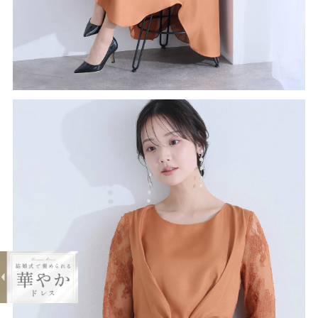
expand_less
バックプリーツ＆レースリボンドレス
¥18,500
購入する