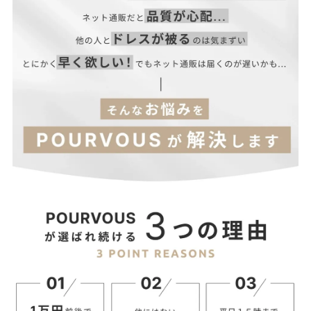
★商品カテゴリ結婚式ワンピース、パーティードレス、結婚式ド
レス、二次会ワンピース、二次会ドレス
★オススメシーン結婚式・二次会・披露宴・お呼ばれ・セレモニ
ー・成人式同窓会・女子会・2次会・謝恩会・パーティー・デー
トオケージョン・食事会・演奏会・発表会・記念日など多様なシ
ーンのコーディネートに使えます。
ウエス
★サイズ展開S(7号) M(9号) L(11号) XL(13号) XXL(15号) 4L(17号)
サイズ(cm)
肩幅
バスト
着丈
袖丈
腕回り
ト
S
36
88
68～84
124
39.5
33
M
37
92
72～88
125
40.5
34
L
38
96
76～92
126
41.5
35
XL
39
100
80～96
127
42.5
36
84～
3L
40
104
128
43.5
37
100
88～
4L
41
108
129
44.5
38
104
【当店のサイズガイドはこちら→】