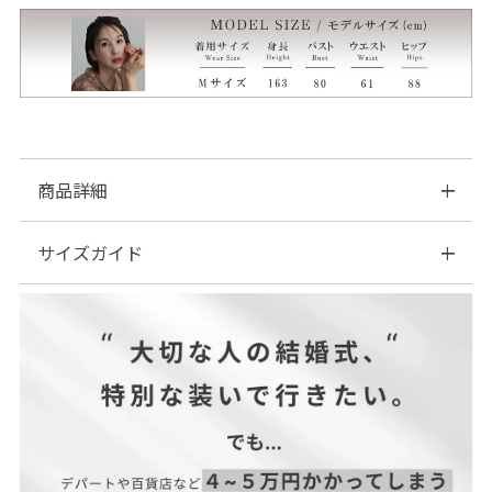
商品詳細
サイズガイド
◆素材:表地…ポリエステル100％、レース部分…綿50％、ナイロ
ン50％
プリーツ部分…ポリエステル100％
| サイズ表
◆伸縮性:なし
◆裏地:あり(ポリエステル100％)
◆ファスナー:あり(左脇部分にファスナーあり)
※美しいシルエット・デザイン性を重視するため、コンシールフ
ァスナーを使用しています。
◆透け感:袖部分はあり
◆付属品:なし
◆カラー:ネイビー／テラコッタ／カーキ