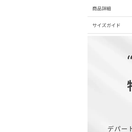
商品詳細
サイズガイド
■素材：表地...ポリエス
■伸縮性：なし
■裏地：あり
| サイズ表
■ファスナー：背面あ
■透け感：あり（一部
■付属品：なし
■商品カテゴリ結婚式
■オススメシーン結婚
ー・デートオケージョ
■サイズ展開S(7号)M(9号)
―― POURVOUS ――
フランス語で「あなた
意味するPOURVOUSは
上品でお洒落なファッ
あなたの為の特別な時
お手伝いするブランド