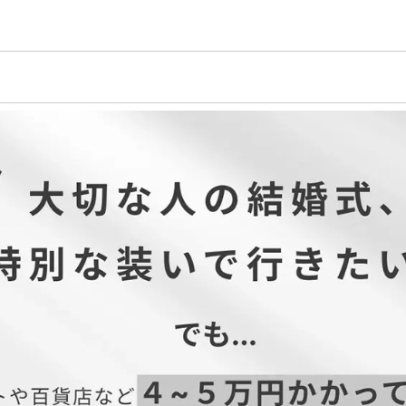
テル96% ポリウレタン4% 裏地...ポリエステル100% レース...ナイ
り
）
ワンピース、パーティードレス、結婚式ドレス、二次会ワンピース、二
式・二次会・披露宴・お呼ばれ・セレモニー・成人式同窓会・女子会・2
ン・食事会・演奏会・発表会・記念日など多様なシーンのコーディネー
L(11号)XL(13号)
のために」を
、
ションを提案し、
間を
です。