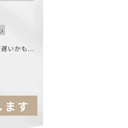
ト
袖丈
26
27
28
29