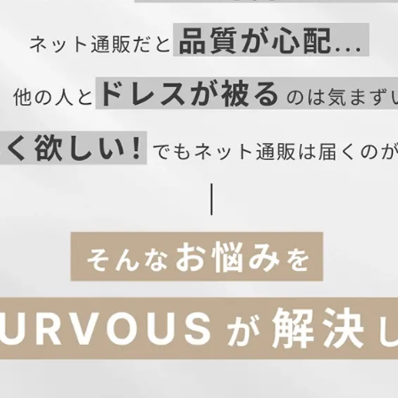
ど
ウントからチェック！
着丈
肩幅
バスト
ウエス
113.6
35.1
88
90
114.6
36.1
92
94
115.6
37.1
96
98
116.6
38.1
100
102
はこちら→】