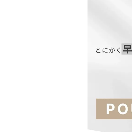
新作情報や着用動画な
お得な情報は
Instagram公式アカ
↓
@pourvousdress
――――
サイズ(cm)
S
M
L
XL
【当店のサイズガイド