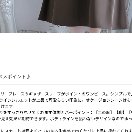
スメポイント♪
スリーブレースのギャザースリーブがポイントのワンピース。シンプルで
Aラインシルエットが上品で可愛らしい印象に。オケージョンシーンはも
だけます。
周りをすっきり見せてくれます体型カバーポイント：【二の腕】【脚】【
奢見え効果が期待できます。ボディラインを拾わないデザインなのでゆ
象にスカートは程よくハリのある生地感で歩くたびに上品に揺れてく