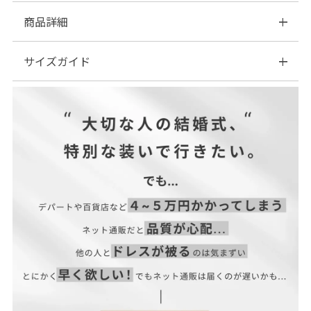
商品詳細
サイズガイド
■素材スカートはフレアなデザインで生地も柔らかく着心地の良
い素材を使用。
| サイズ表
■おすすめ着用シーン【結婚式】【二次会】【同窓会】【食事
会】【セレモニー】【発表会】【オフィス】【デイリー】でもご
利用いただけます。
サイズ(cm)
着丈
肩幅
ウエスト
バスト
袖丈
M
115
34
74
88
41.5
■素材:【ラベンダー】ポリエステル100% ・身頃レース部分…ナ
イロン100%／裏地…ポリエステル100%【他カラー】ポリエステ
ル100%・身頃レース部分…ナイロン100% ／サテン部分・裏
地…ポリエステル95% 、ポリウレタン5%
【当店のサイズガイドはこちら→】
■伸縮性:なし
■裏地:あり
■ファスナー:あり(背面)
■透け感:あり（一部）
■付属品:なし
■商品カテゴリ結婚式ワンピース、パーティードレス、結婚式ド