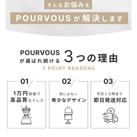
レス、二次会ワンピース、二次会ドレス
■オススメシーン結婚式・二次会・披露宴・お呼ばれ・セレモニ
ー・成人式同窓会・女子会・2次会・謝恩会・パーティー・デー
トオケージョン・食事会・演奏会・発表会・記念日など多様なシ
ーンのコーディネートに使えます。
■サイズ展開M(9号)
―― atlo ――
「attractive(魅力的)」+「longing(憧れ)」から
生まれたatloは、着る人がより魅力的に
憧れの女性になれるファッションを提案。
あなたをよりあなたらしく
表現するブランドです。
新作情報や着用動画など
お得な情報は
Instagram公式アカウントからチェック！
↓
@dress_brand_atlo