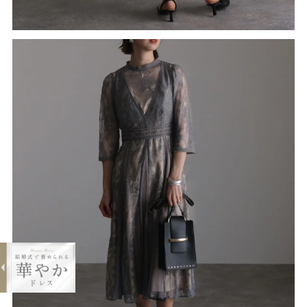
expand_less
レイヤードレースワンピ
¥10,410
購入する