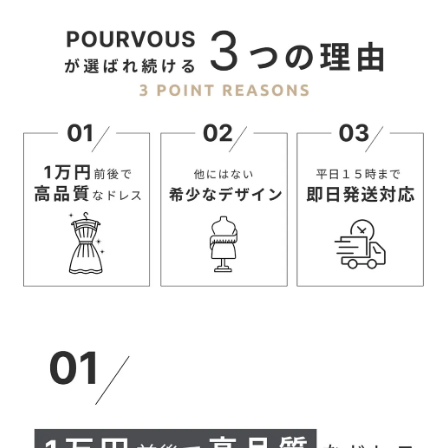
M
95
104.4
42
L
95.5
108.4
43
【トップス】
サイズ(cm)
着丈
肩幅
袖丈
袖口
M
62
43.6
53
22
L
62.5
44.6
53.5
23
【パンツ】
サイズ(cm)
ウエスト
ヒップ
前股上
股下
M
71~92
103
23.5
66
L
75~96
107
24
66
【当店のサイズガイドはこちら→】