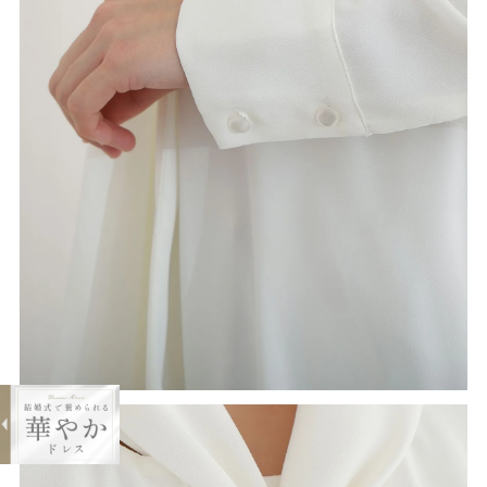
expand_less
ジレ＆ブラウス3点セットパンツスー
ツ
¥20,000
購入する