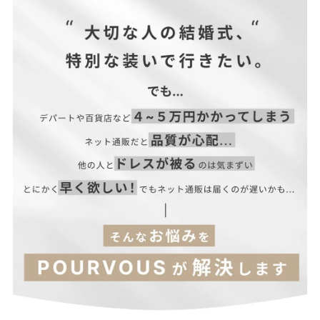
| サイズ表
【ブラウス】
ポリエステル…100％
■伸縮性：トップスなし、パンツややあり、ジャケットややあり
■裏地：トップスなし、パンツなし、ジャケットなし
■透け感：トップスややあり
■光沢感：トップスなし、パンツなし、ジャケットなし
■付属品：なし
【ジャケット】
サイズ(cm)
着丈
バスト
肩幅