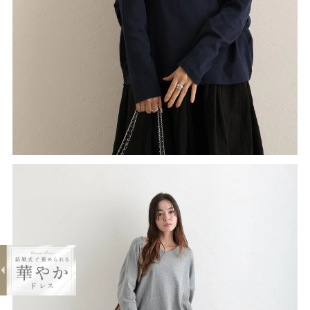
expand_less
ドルマンスリーブVネックTシャツ
¥2,990
購入する