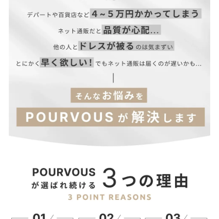
▼HEATHER GRAY
LL
66
176
46
綿 …90%
3L
68
180
48
レーヨン…10%
4L
68
184
50
▼CHARCOAL GRAY
綿 …60%
レーヨン…40%
【当店のサイズガイドはこちら→】
■伸縮性：なし
■裏地：なし
■ファスナー：なし
■透け感：なし
■付属品：なし