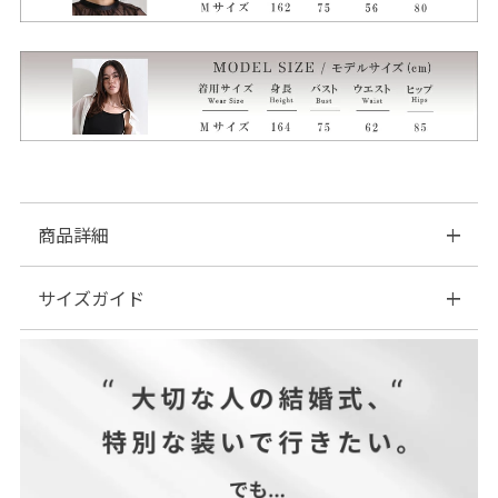
商品詳細
サイズガイド
■素材：▼BLACK
NAVY
GRAY BEIGE
| サイズ表
KHAKI
OFF WHITE
BURGUNDY
サイズ(cm)
着丈
バスト
袖丈
綿…100%
M
64
168
42
L
66
172
44