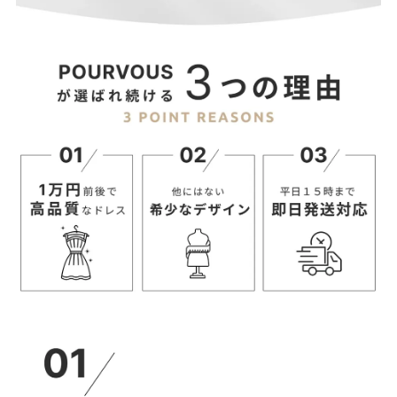
サイズ(cm)
着丈
肩幅
バスト
袖丈
袖口
M
61
37
92
59
24
L
63
38
96
60
25
【パンツ】
サイズ(cm)
ウエスト
ヒップ
総脇丈
股下
M
68
102
95.5
68
L
72
106
96.5
69
【当店のサイズガイドはこちら→】