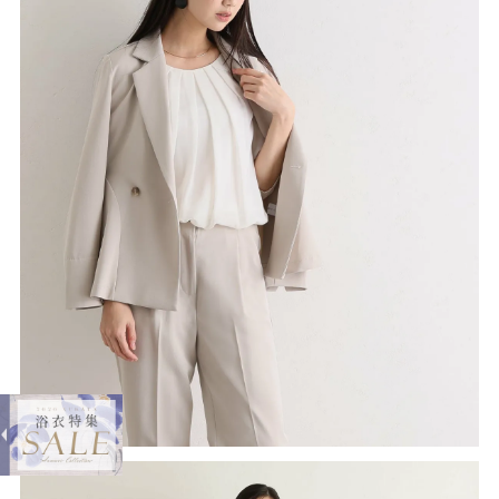
expand_less
サイドフレアセットアップスーツ
¥18,800
購入する