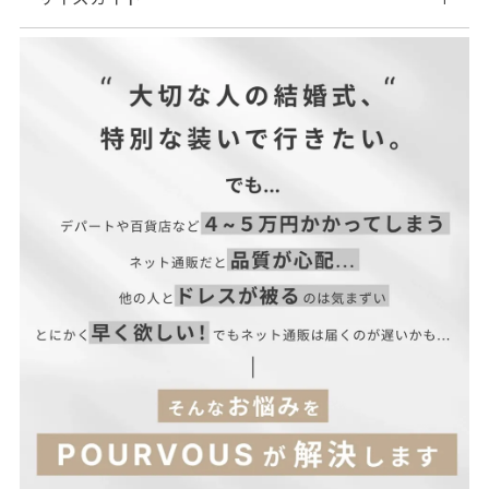
裏地 ポリエステル…100%
| サイズ表
(PTのみ)
■伸縮性：パンツなし、ジャケットなし
■裏地：パンツあり、ジャケットなし
※美しいシルエット・デザイン性を重視するため、コンシールフ
ァスナーを使用しています。
■光沢感：パンツなし、ジャケットなし
■付属品：ボタン×1
【ジャケット】