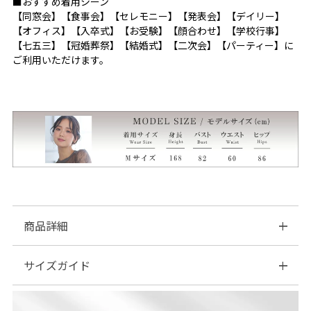
■おすすめ着用シーン
【同窓会】【食事会】【セレモニー】【発表会】【デイリー】
【オフィス】【入卒式】【お受験】【顔合わせ】【学校行事】
【七五三】【冠婚葬祭】【結婚式】【二次会】【パーティー】に
ご利用いただけます。
商品詳細
サイズガイド
■素材：ポリエステル…100%
■伸縮性：パンツなし、ジャケットなし
■裏地：パンツなし、ジャケットあり
| サイズ表
※美しいシルエット・デザイン性を重視するため、コンシールフ