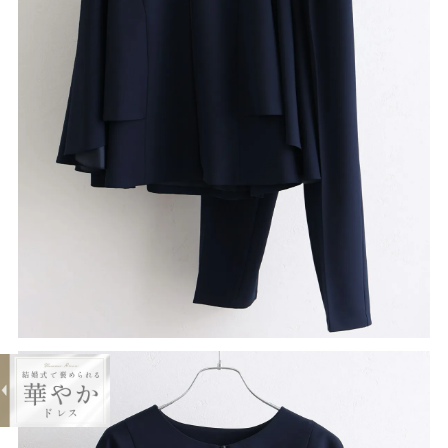
expand_less
パンツスーツ2点セット
¥28,800
購入する