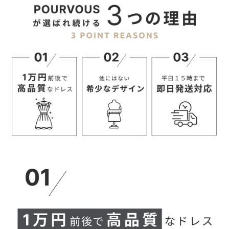
L
61.1
102.8
【パンツ】
サイズ(cm)
ウエスト
ヒップ
股上
股下
総脇丈
M
66~88
110
29
62.5
90
L
70~92
114
31.5
63
91
【当店のサイズガイドはこちら→】