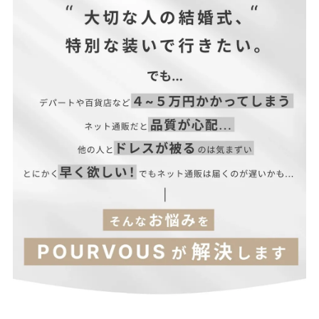
ァスナーを使用しています。
■光沢感：パンツなし、ジャケットなし
■付属品：なし
【ジャケット】
サイズ(cm)
着丈
バスト
M
60.6
98.8