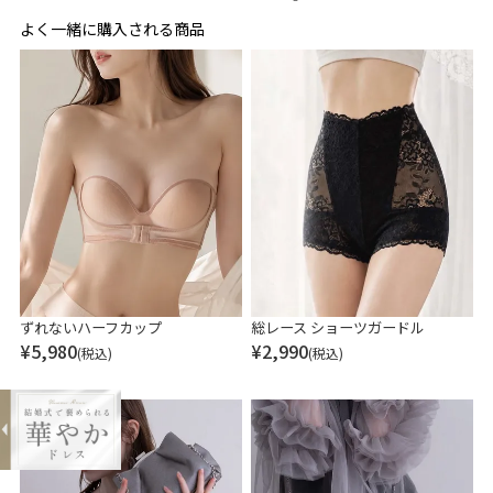
よく一緒に購入される商品
expand_less
ずれないハーフカップ
総レース ショーツガードル
¥
5,980
¥
2,990
(税込)
(税込)
スワロフスキー×チェーンイヤリング
¥2,990
購入する