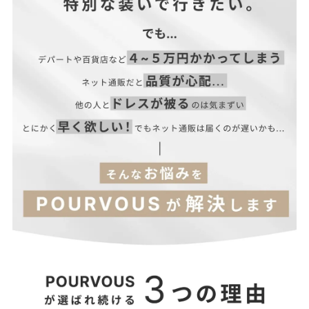
サイズ(cm)
高さ
横幅
マチ
ン
F
13
25.5
5
116
【当店のサイズガイドはこちら→】