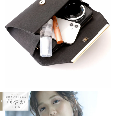
expand_less
サテンタックパーティーバッグ
¥2,673
購入する