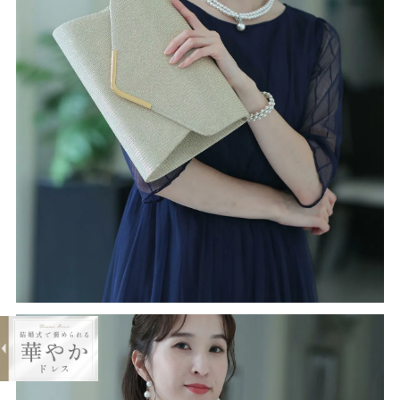
expand_less
ラメメタリッククラッチバッグ
¥4,290
購入する