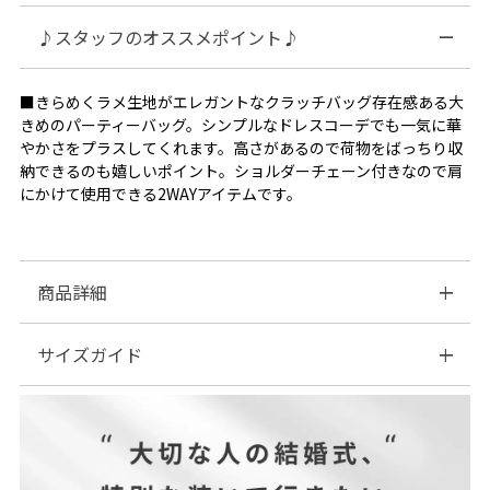
♪スタッフのオススメポイント♪
■きらめくラメ生地がエレガントなクラッチバッグ存在感ある大
きめのパーティーバッグ。シンプルなドレスコーデでも一気に華
やかさをプラスしてくれます。高さがあるので荷物をばっちり収
納できるのも嬉しいポイント。ショルダーチェーン付きなので肩
にかけて使用できる2WAYアイテムです。
商品詳細
サイズガイド
■素材金糸や銀糸がキラキラと輝く生地感。中地もサテンで上品
な仕上がりに。
| サイズ表
■付属品：ショルダーチェーン
付属チェ