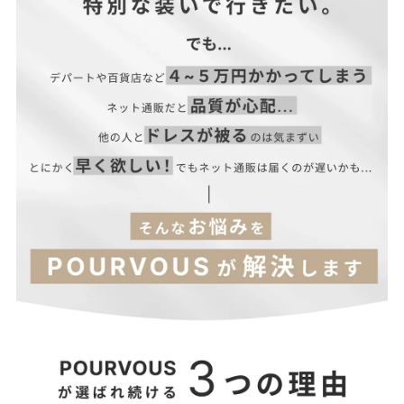
サイズ(cm)
高さ
横幅
マチ
ーン
F
19
29
6
117
【当店のサイズガイドはこちら→】