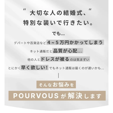
| サイズ表
サイズ(cm)
縦
横
マチ幅
F
13
26
5
【当店のサイズガイドはこちら→】