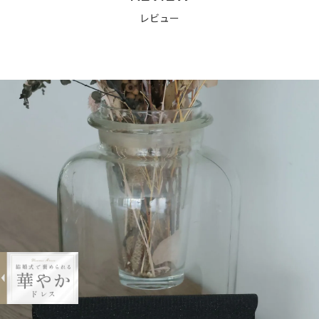
レビュー
expand_less
ラメメタルクラッチバッグ
¥2,970
購入する